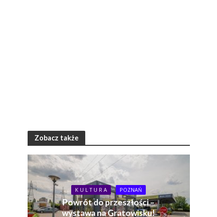
Zobacz także
K U L T U R A
POZNAŃ
Powrót do przeszłości –
wystawa na Gratowisku!