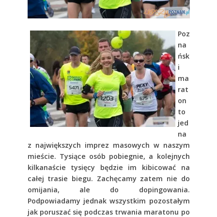
Poz
na
ńsk
i
ma
rat
on
to
jed
na
z największych imprez masowych w naszym
mieście. Tysiące osób pobiegnie, a kolejnych
kilkanaście tysięcy będzie im kibicować na
całej trasie biegu. Zachęcamy zatem nie do
omijania, ale do dopingowania.
Podpowiadamy jednak wszystkim pozostałym
jak poruszać się podczas trwania maratonu po