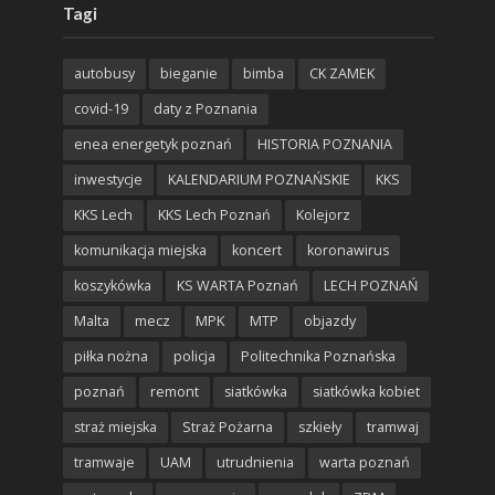
Tagi
autobusy
bieganie
bimba
CK ZAMEK
covid-19
daty z Poznania
enea energetyk poznań
HISTORIA POZNANIA
inwestycje
KALENDARIUM POZNAŃSKIE
KKS
KKS Lech
KKS Lech Poznań
Kolejorz
komunikacja miejska
koncert
koronawirus
koszykówka
KS WARTA Poznań
LECH POZNAŃ
Malta
mecz
MPK
MTP
objazdy
piłka nożna
policja
Politechnika Poznańska
poznań
remont
siatkówka
siatkówka kobiet
straż miejska
Straż Pożarna
szkieły
tramwaj
tramwaje
UAM
utrudnienia
warta poznań