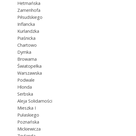
Hetmańska
Zamenhofa
Piłsudskiego
Inflancka
Kurlandzka
Piaśnicka
Chartowo
Dymka
Browarna
Światopełka
Warszawska
Podwale
Hlonda
Serbska
Aleja Solidarności
Mieszka I
Pułaskiego
Poznańska
Mickiewicza
Zeylanda