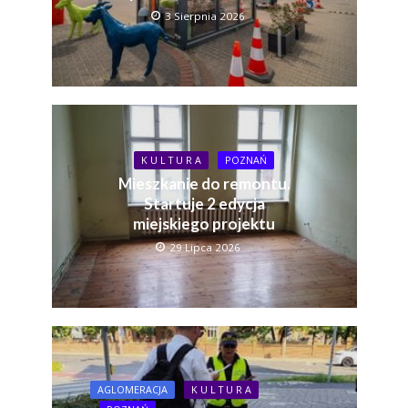
3 Sierpnia 2026
K U L T U R A
POZNAŃ
Mieszkanie do remontu.
Startuje 2 edycja
miejskiego projektu
29 Lipca 2026
AGLOMERACJA
K U L T U R A