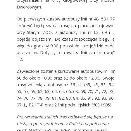
przystankiem na ulicy Głogowskiej przy moście
Dworcowym.
Od pierwszych kursów autobusy linii nr 48, 59 i 77
kończyć będą swoją trasę na placu postojowym
przy Starym ZOO, a autobusy linii nr 63, 69 i L
pojadą objazdami. Do czasu rozpoczęcia biegu, a
więc do godziny 9:00 pozostałe linie jeździć będą
bez zmian. Dotyczy to również linii „za tramwaj”
T2.
Zawieszone zostanie kursowanie autobusów linii nr
50 do około 10:00 oraz 52 do około 12:30. Swoje
trasy zmienią autobusy aż 36 linii (45, 48, 53, 54,
55, 57, 59, 62, 63, 64, 65, 66, 68, 69, 70, 71, 72, 73,
74, 76, 77, 78, 79, 81, 82, 83, 84, 85, 91, 92, 93, 96,
97, L, T2 i T4) oraz 2 linii podmiejskich (603 i 905).
Przywracanie stałych tras odbywać się będzie na
bieżąco po uzgodnieniu z Policją na polecenie
służb Nadzoru Ruchu MPK
– informuje Zarząd