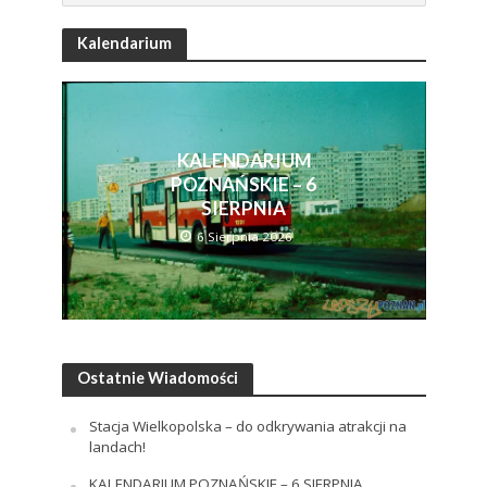
Kalendarium
KALENDARIUM
POZNAŃSKIE – 6
SIERPNIA
6 Sierpnia 2026
Ostatnie Wiadomości
Stacja Wielkopolska – do odkrywania atrakcji na
landach!
KALENDARIUM POZNAŃSKIE – 6 SIERPNIA