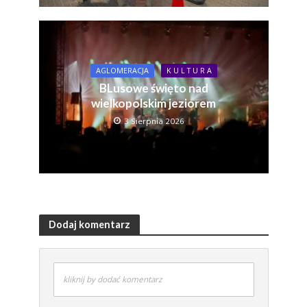
AGLOMERACJA
K U L T U R A
BLusowe święto nad
wielkopolskim jeziorem
3 Sierpnia 2026
Dodaj komentarz
kliknij by dodać komentarz