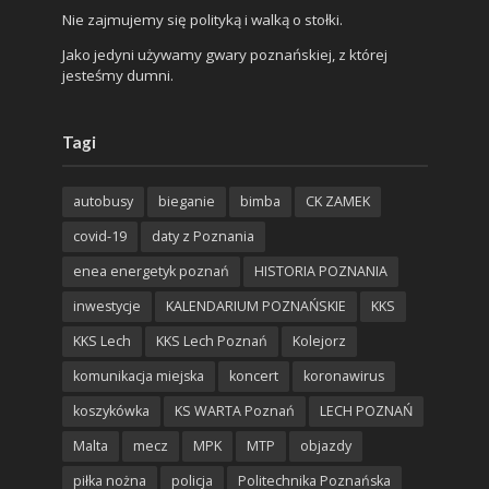
Nie zajmujemy się polityką i walką o stołki.
Jako jedyni używamy gwary poznańskiej, z której
jesteśmy dumni.
Tagi
autobusy
bieganie
bimba
CK ZAMEK
covid-19
daty z Poznania
enea energetyk poznań
HISTORIA POZNANIA
inwestycje
KALENDARIUM POZNAŃSKIE
KKS
KKS Lech
KKS Lech Poznań
Kolejorz
komunikacja miejska
koncert
koronawirus
koszykówka
KS WARTA Poznań
LECH POZNAŃ
Malta
mecz
MPK
MTP
objazdy
piłka nożna
policja
Politechnika Poznańska