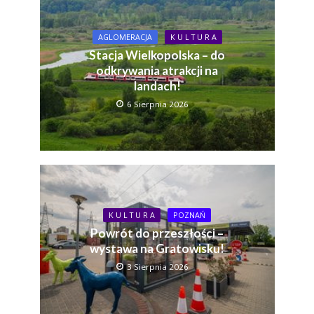
AGLOMERACJA
K U L T U R A
Stacja Wielkopolska – do
odkrywania atrakcji na
landach!
6 Sierpnia 2026
K U L T U R A
POZNAŃ
Powrót do przeszłości –
wystawa na Gratowisku!
3 Sierpnia 2026