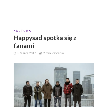
K U L T U R A
Happysad spotka się z
fanami
8 Marca 2017
2 min. czytania