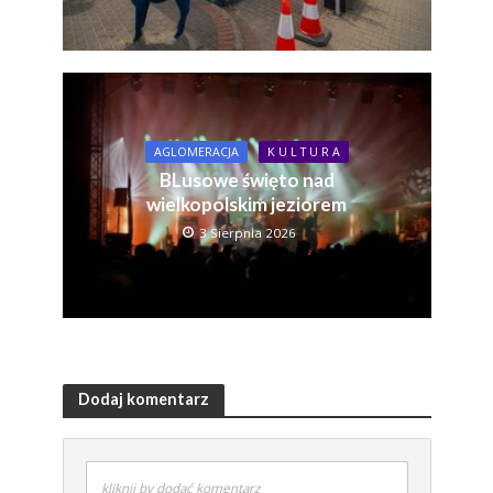
AGLOMERACJA
K U L T U R A
BLusowe święto nad
wielkopolskim jeziorem
3 Sierpnia 2026
Dodaj komentarz
kliknij by dodać komentarz