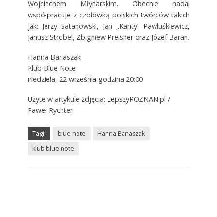
Wojciechem Młynarskim. Obecnie nadal
współpracuje z czołówką polskich twórców takich
jak: Jerzy Satanowski, Jan „Kanty” Pawluśkiewicz,
Janusz Strobel, Zbigniew Preisner oraz Józef Baran.
Hanna Banaszak
Klub Blue Note
niedziela, 22 września godzina 20:00
Użyte w artykule zdjęcia: LepszyPOZNAN.pl /
Paweł Rychter
Tagi:
blue note
Hanna Banaszak
klub blue note