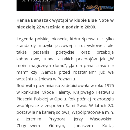
Poznań 06.03.2018 r.
Hanna Banaszak wystąpi w klubie Blue Note w
niedzielę 22 września o godzinie 20:00.
Legenda polskiej piosenki, która śpiewa nie tylko
standardy muzyki jazzowej i rozrywkowej, ale
także piosenki poetyckie oraz przeboje
kabaretowe, znana z takich przebojów jak „W
moim magicznym domu”, „Ja dla pana czasu nie
mam” czy „Samba przed rozstaniem” już we
wrześniu zaśpiewa w Poznaniu.
Rodowita poznanianka zadebiutowała w roku 1976
w konkursie Młode Talenty, Krajowego Festiwalu
Piosenki Polskiej w Opolu. Rok później rozpoczęła
współpracę z zespołem Sami Swoi. W latach 80.
postawiła na karierę solową. Współpracowała m.in.
z Jeremim Przyborą, Jerzy Wasowskim,
Zbigniewem Górnym, Jonaszem Koftą,