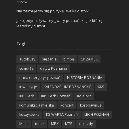
spraw.
Nie zajmujemy się polityką i walką o stołki.
Jako jedyni używamy gwary poznańskiej, z której
jesteśmy dumni.
Tagi
autobusy
bieganie
bimba
CK ZAMEK
covid-19
daty z Poznania
enea energetyk poznań
HISTORIA POZNANIA
inwestycje
KALENDARIUM POZNAŃSKIE
KKS
KKS Lech
KKS Lech Poznań
Kolejorz
komunikacja miejska
koncert
koronawirus
koszykówka
KS WARTA Poznań
LECH POZNAŃ
Malta
mecz
MPK
MTP
objazdy