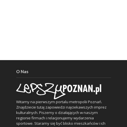
O Nas
Witamy na pierwszym portalu metropolii Poznań.
Znajdziecie tutaj zapowiedzi najciekawszych imprez
kulturalnych. Piszemy o działających w naszym
regionie firmach i relacjonujemy wydarzenia
sportowe. Staramy się być blisko mieszkańców i ich