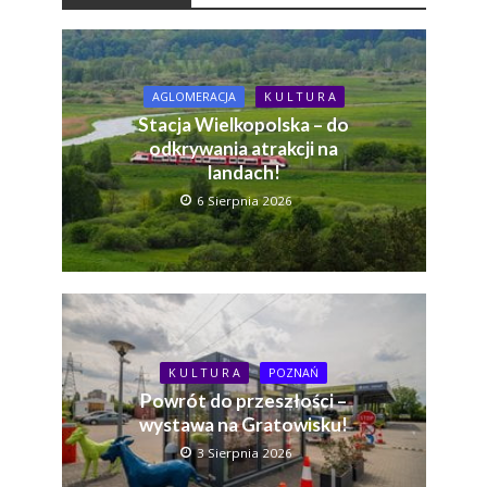
AGLOMERACJA
K U L T U R A
Stacja Wielkopolska – do
odkrywania atrakcji na
landach!
6 Sierpnia 2026
K U L T U R A
POZNAŃ
Powrót do przeszłości –
wystawa na Gratowisku!
3 Sierpnia 2026