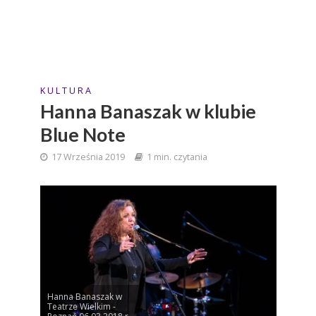
K U L T U R A
Hanna Banaszak w klubie
Blue Note
17 Września 2019
1 min. czytania
Hanna Banaszak w
Teatrze Wielkim -