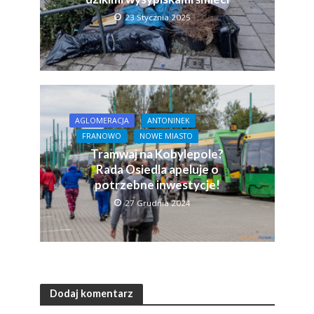
23 Stycznia 2025
AGLOMERACJA
ANTONINEK
FRANOWO
NOWE MIASTO
Tramwaj na Kobylepole?
Rada Osiedla apeluje o
potrzebne inwestycje!
27 Grudnia 2024
Dodaj komentarz