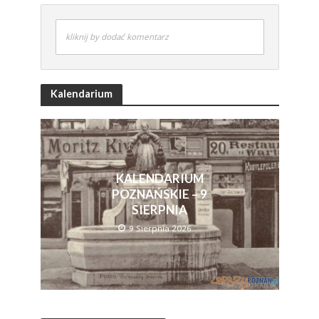
kliknij by dodać komentarz
Kalendarium
KALENDARIUM
POZNAŃSKIE – 9
SIERPNIA
9 Sierpnia 2026