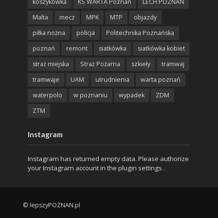
koszykówka
KS WARTA Poznań
LECH POZNAŃ
Malta
mecz
MPK
MTP
objazdy
piłka nożna
policja
Politechnika Poznańska
poznań
remont
siatkówka
siatkówka kobiet
straż miejska
Straż Pożarna
szkieły
tramwaj
tramwaje
UAM
utrudnienia
warta poznań
waterpolo
w poznaniu
wypadek
ZDM
ZTM
Instagram
Instagram has returned empty data. Please authorize
your Instagram account in the
plugin settings
.
© lepszyPOZNAN.pl