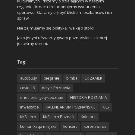
kulturalnych. Piszemy o działających w naszym
regionie firmach i relacjonujemy wydarzenia
sportowe. Staramy się być blisko mieszkańców i ich
spraw.
Nie zajmujemy się polityką i walką o stołki.
Jako jedyni używamy gwary poznańskiej, z której
jesteśmy dumni.
Tagi
autobusy
bieganie
bimba
CK ZAMEK
covid-19
daty z Poznania
enea energetyk poznań
HISTORIA POZNANIA
inwestycje
KALENDARIUM POZNAŃSKIE
KKS
KKS Lech
KKS Lech Poznań
Kolejorz
komunikacja miejska
koncert
koronawirus