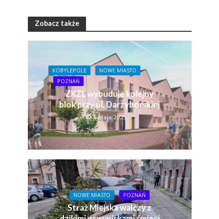
Zobacz także
KOBYLEPOLE
NOWE MIASTO
POZNAŃ
ZKZL wybuduje kolejny
blok przy ul. Darzyborskiej
6 Maja 2025
NOWE MIASTO
POZNAŃ
Straż Miejska walczy z
dzikimi wysypiskami śmieci