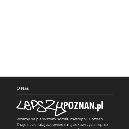
O Nas
Witamy na pierwszym portalu metropolii Poznań.
Znajdziecie tutaj zapowiedzi najciekawszych imprez