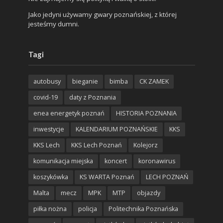
Jako jedyni używamy gwary poznańskiej, z której
jesteśmy dumni.
Tagi
autobusy
bieganie
bimba
CK ZAMEK
covid-19
daty z Poznania
enea energetyk poznań
HISTORIA POZNANIA
inwestycje
KALENDARIUM POZNAŃSKIE
KKS
KKS Lech
KKS Lech Poznań
Kolejorz
komunikacja miejska
koncert
koronawirus
koszykówka
KS WARTA Poznań
LECH POZNAŃ
Malta
mecz
MPK
MTP
objazdy
piłka nożna
policja
Politechnika Poznańska