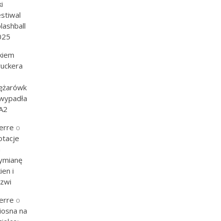
ki
stiwal
lashball
025
kiem
ruckera
iężarówk
 wypadła
A2
erre
o
otacje
a
ymianę
ien i
rzwi
erre
o
iosna na