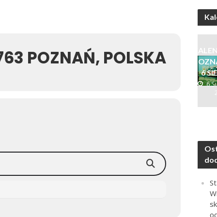
Kal
KALE
-763 POZNAŃ, POLSKA
POZNA
6 SI
6 S
Ost
do
St
Wi
sk
o