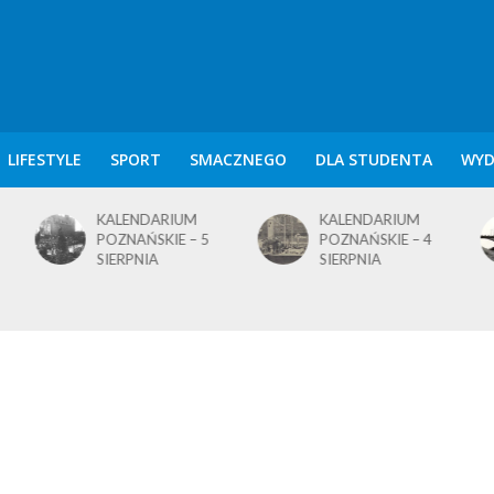
LIFESTYLE
SPORT
SMACZNEGO
DLA STUDENTA
WYD
KALENDARIUM
KALENDARIUM
POZNAŃSKIE – 5
POZNAŃSKIE – 4
SIERPNIA
SIERPNIA