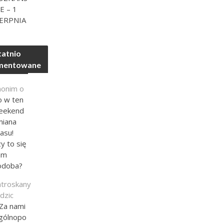
E – 1
IERPNIA
atnio
mentowane
nonim
o
o w ten
eekend
miana
asu!
y to się
am
odoba?
atroskany
dzic
Za nami
gólnopo