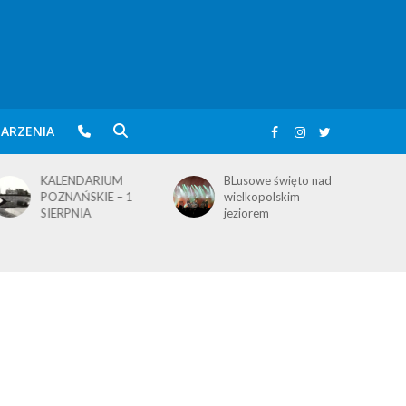
ARZENIA
KALENDARIUM
BLusowe święto nad
POZNAŃSKIE – 1
wielkopolskim
SIERPNIA
jeziorem