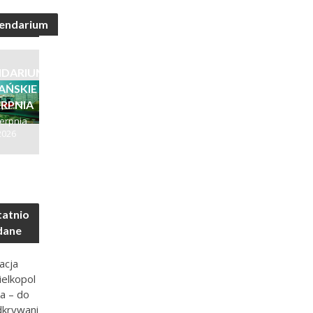
endarium
NDARIUM
ŃSKIE –
ERPNIA
ierpnia
2026
atnio
dane
acja
elkopol
a – do
dkrywani