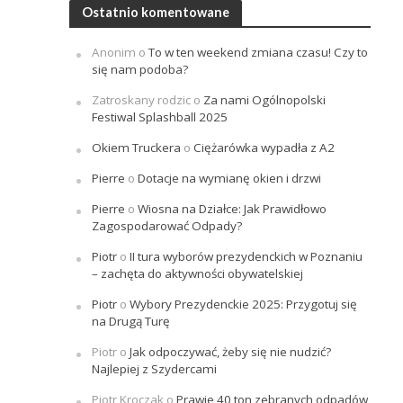
Ostatnio komentowane
Anonim
o
To w ten weekend zmiana czasu! Czy to
się nam podoba?
Zatroskany rodzic
o
Za nami Ogólnopolski
Festiwal Splashball 2025
Okiem Truckera
o
Ciężarówka wypadła z A2
Pierre
o
Dotacje na wymianę okien i drzwi
Pierre
o
Wiosna na Działce: Jak Prawidłowo
Zagospodarować Odpady?
Piotr
o
II tura wyborów prezydenckich w Poznaniu
– zachęta do aktywności obywatelskiej
Piotr
o
Wybory Prezydenckie 2025: Przygotuj się
na Drugą Turę
Piotr
o
Jak odpoczywać, żeby się nie nudzić?
Najlepiej z Szydercami
Piotr Kroczak
o
Prawie 40 ton zebranych odpadów