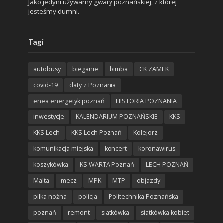
Jako jedyni używamy gwary poznańskiej, z której
jesteśmy dumni.
Tagi
autobusy
bieganie
bimba
CK ZAMEK
covid-19
daty z Poznania
enea energetyk poznań
HISTORIA POZNANIA
inwestycje
KALENDARIUM POZNAŃSKIE
KKS
KKS Lech
KKS Lech Poznań
Kolejorz
komunikacja miejska
koncert
koronawirus
koszykówka
KS WARTA Poznań
LECH POZNAŃ
Malta
mecz
MPK
MTP
objazdy
piłka nożna
policja
Politechnika Poznańska
poznań
remont
siatkówka
siatkówka kobiet