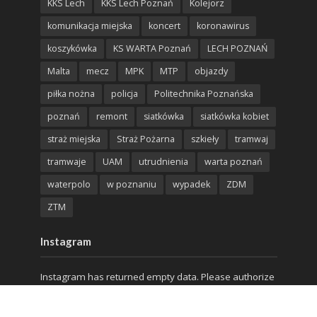
KKS Lech
KKS Lech Poznań
Kolejorz
komunikacja miejska
koncert
koronawirus
koszykówka
KS WARTA Poznań
LECH POZNAŃ
Malta
mecz
MPK
MTP
objazdy
piłka nożna
policja
Politechnika Poznańska
poznań
remont
siatkówka
siatkówka kobiet
straż miejska
Straż Pożarna
szkieły
tramwaj
tramwaje
UAM
utrudnienia
warta poznań
waterpolo
w poznaniu
wypadek
ZDM
ZTM
Instagram
Instagram has returned empty data. Please authorize
your Instagram account in the
plugin settings
.