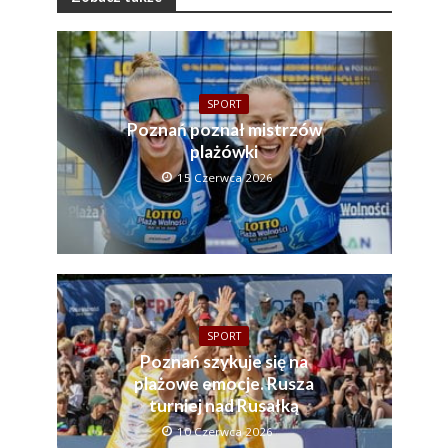
SPORT
Poznań poznał mistrzów
plażówki
15 Czerwca 2026
SPORT
Poznań szykuje się na
plażowe emocje. Rusza
turniej nad Rusałką
10 Czerwca 2026