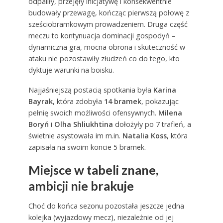
odpaliły, przejęły inicjatywę i konsekwentnie
budowały przewagę, kończąc pierwszą połowę z
sześciobramkowym prowadzeniem. Druga część
meczu to kontynuacja dominacji gospodyń –
dynamiczna gra, mocna obrona i skuteczność w
ataku nie pozostawiły złudzeń co do tego, kto
dyktuje warunki na boisku.
Najjaśniejszą postacią spotkania była
Karina
Bayrak
, która zdobyła
14 bramek
, pokazując
pełnię swoich możliwości ofensywnych.
Milena
Boryń
i
Olha Shliukhtina
dołożyły po 7 trafień, a
świetnie asystowała im m.in.
Natalia Koss
, która
zapisała na swoim koncie 5 bramek.
Miejsce w tabeli znane,
ambicji nie brakuje
Choć do końca sezonu pozostała jeszcze jedna
kolejka (wyjazdowy mecz), niezależnie od jej