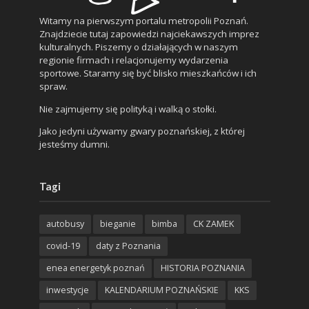
Witamy na pierwszym portalu metropolii Poznań.
Znajdziecie tutaj zapowiedzi najciekawszych imprez
kulturalnych. Piszemy o działających w naszym
regionie firmach i relacjonujemy wydarzenia
sportowe. Staramy się być blisko mieszkańców i ich
spraw.
Nie zajmujemy się polityką i walką o stołki.
Jako jedyni używamy gwary poznańskiej, z której
jesteśmy dumni.
Tagi
autobusy
bieganie
bimba
CK ZAMEK
covid-19
daty z Poznania
enea energetyk poznań
HISTORIA POZNANIA
inwestycje
KALENDARIUM POZNAŃSKIE
KKS