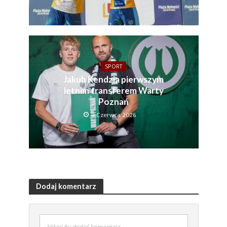
SPORT
Jakub Kendzia pierwszym
letnim transferem Warty
Poznań
9 Czerwca 2026
Dodaj komentarz
kliknij by dodać komentarz