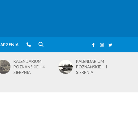
ARZENIA
KALENDARIUM
BLusowe święto nad
POZNAŃSKIE – 1
wielkopolskim
SIERPNIA
jeziorem