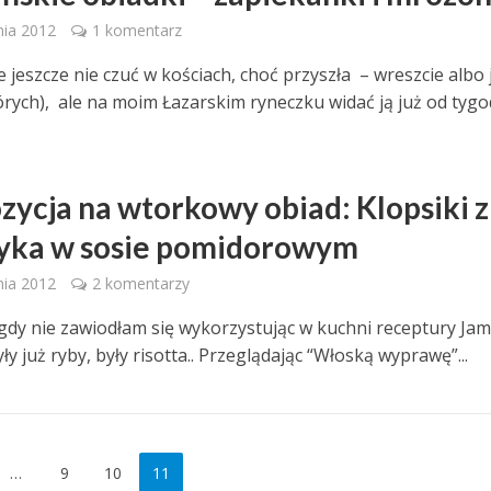
nia 2012
1 komentarz
 jeszcze nie czuć w kościach, choć przyszła – wreszcie albo 
órych), ale na moim Łazarskim ryneczku widać ją już od tygod
zycja na wtorkowy obiad: Klopsiki z
yka w sosie pomidorowym
nia 2012
2 komentarzy
igdy nie zawiodłam się wykorzystując w kuchni receptury Ja
yły już ryby, były risotta.. Przeglądając “Włoską wyprawę”...
…
9
10
11