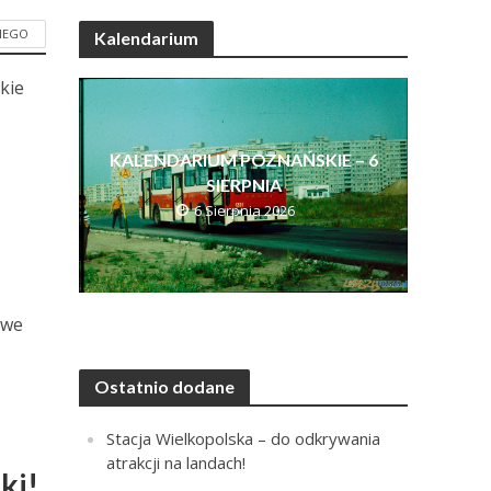
NEGO
Kalendarium
tkie
KALENDARIUM POZNAŃSKIE – 6
SIERPNIA
6 Sierpnia 2026
owe
Ostatnio dodane
Stacja Wielkopolska – do odkrywania
atrakcji na landach!
ki!