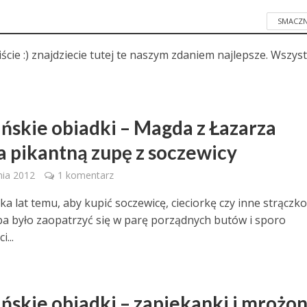
SMACZ
liście :) znajdziecie tutej te naszym zdaniem najlepsze. Wszys
ńskie obiadki – Magda z Łazarza
a pikantną zupę z soczewicy
nia 2012
1 komentarz
lka lat temu, aby kupić soczewicę, cieciorkę czy inne strączk
ba było zaopatrzyć się w parę porządnych butów i sporo
i...
ńskie obiadki – zapiekanki i mrożon