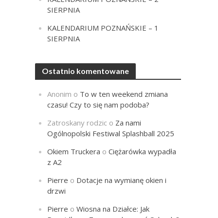
SIERPNIA
KALENDARIUM POZNAŃSKIE – 1
SIERPNIA
Ostatnio komentowane
Anonim
o
To w ten weekend zmiana
czasu! Czy to się nam podoba?
Zatroskany rodzic
o
Za nami
Ogólnopolski Festiwal Splashball 2025
Okiem Truckera
o
Ciężarówka wypadła
z A2
Pierre
o
Dotacje na wymianę okien i
drzwi
Pierre
o
Wiosna na Działce: Jak