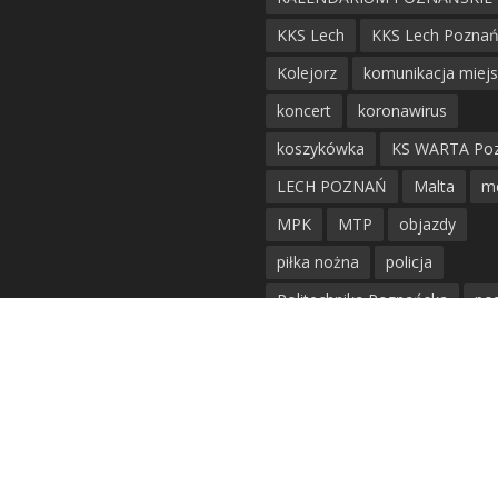
KKS Lech
KKS Lech Pozna
Kolejorz
komunikacja miej
koncert
koronawirus
koszykówka
KS WARTA Po
LECH POZNAŃ
Malta
m
MPK
MTP
objazdy
piłka nożna
policja
Politechnika Poznańska
po
remont
siatkówka
siatkówka kobiet
straż mie
Straż Pożarna
szkieły
tr
tramwaje
UAM
utrudnie
warta poznań
waterpolo