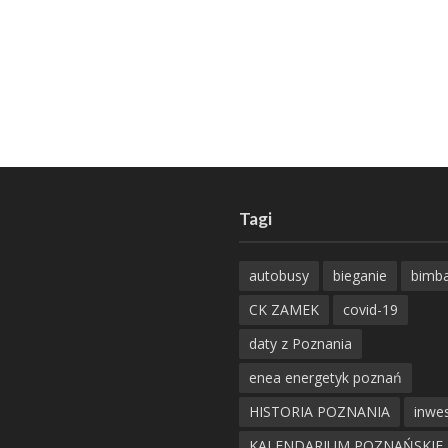
Tagi
autobusy
bieganie
bimb
CK ZAMEK
covid-19
daty z Poznania
enea energetyk poznań
HISTORIA POZNANIA
inwes
KALENDARIUM POZNAŃSKIE