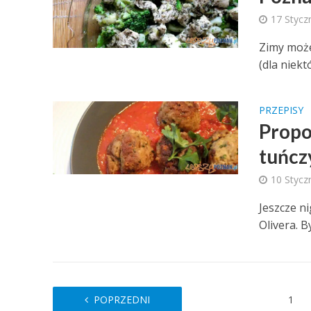
17 Stycz
Zimy może
(dla niekt
PRZEPISY
Propo
tuńcz
10 Stycz
Jeszcze n
Olivera. B
POPRZEDNI
1