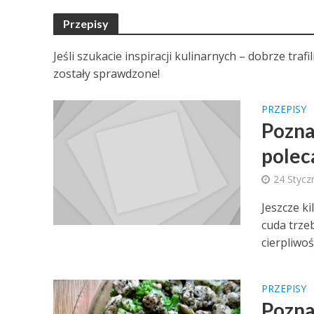
Przepisy
Jeśli szukacie inspiracji kulinarnych – dobrze trafi
zostały sprawdzone!
PRZEPISY
Pozna
polec
24 Stycz
Jeszcze ki
cuda trze
cierpliwośc
PRZEPISY
Pozna