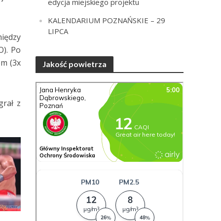
edycja miejskiego projektu
KALENDARIUM POZNAŃSKIE – 29
LIPCA
między
O). Po
em (3x
Jakość powietrza
grał z