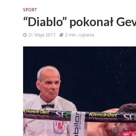
SPORT
“Diablo” pokonał Ge
21 Maja 2017
2 min. czytania