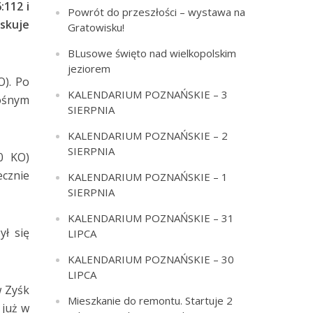
:112 i
Powrót do przeszłości – wystawa na
yskuje
Gratowisku!
BLusowe święto nad wielkopolskim
jeziorem
O). Po
KALENDARIUM POZNAŃSKIE – 3
ośnym
SIERPNIA
KALENDARIUM POZNAŃSKIE – 2
SIERPNIA
0 KO)
ecznie
KALENDARIUM POZNAŃSKIE – 1
SIERPNIA
KALENDARIUM POZNAŃSKIE – 31
ył się
LIPCA
KALENDARIUM POZNAŃSKIE – 30
LIPCA
w Zyśk
Mieszkanie do remontu. Startuje 2
 już w