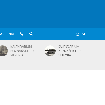
ARZENIA
KALENDARIUM
BLusowe święto nad
POZNAŃSKIE – 1
wielkopolskim
SIERPNIA
jeziorem