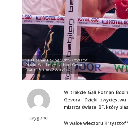
Gala Poznań Boxing Night - Krzysztof
'Diablo' Włodarczyk vs Noel Gevor -
Poznań Arena 20.05.2017 r.
W trakcie Gali Poznań Boxi
Gevora. Dzięki zwycięstwu 
mistrza świata IBF, który pia
saygone
W walce wieczoru Krzysztof “