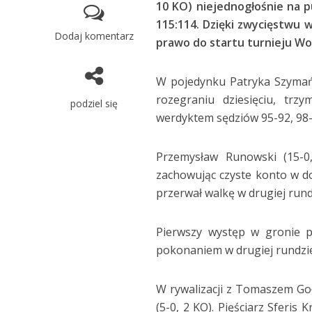
10 KO) niejednogłośnie na p
115:114. Dzięki zwycięstwu w 
Dodaj komentarz
prawo do startu turnieju Wo
W pojedynku Patryka Szymańs
rozegraniu dziesięciu, trz
podziel się
werdyktem sędziów 95-92, 98-
Przemysław Runowski (15-0,
zachowując czyste konto w do
przerwał walkę w drugiej rund
Pierwszy występ w gronie pr
pokonaniem w drugiej rundzie
W rywalizacji z Tomaszem Go
(5-0, 2 KO). Pięściarz Sferi