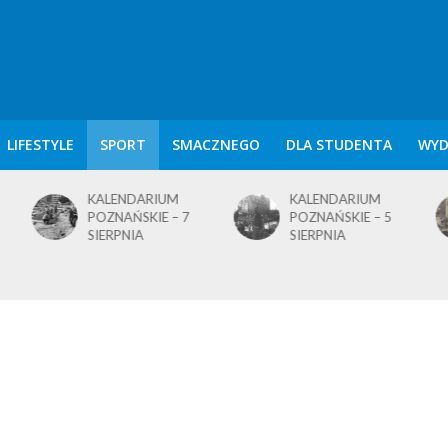
LIFESTYLE
SPORT
SMACZNEGO
DLA STUDENTA
WYD
KALENDARIUM
KALENDARIUM
POZNAŃSKIE – 5
POZNAŃSKIE – 4
SIERPNIA
SIERPNIA