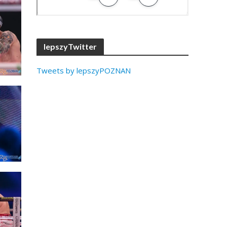
lepszyTwitter
Tweets by lepszyPOZNAN