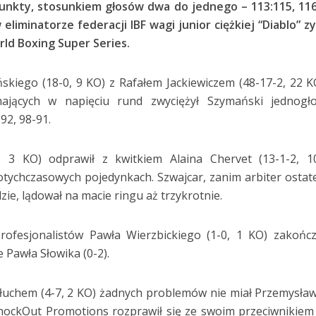
unkty, stosunkiem głosów dwa do jednego – 113:115, 116
eliminatorze federacji IBF wagi junior ciężkiej “Diablo” z
rld Boxing Super Series.
kiego (18-0, 9 KO) z Rafałem Jackiewiczem (48-17-2, 22 K
ymających w napięciu rund zwyciężył Szymański jednogł
92, 98-91.
 3 KO) odprawił z kwitkiem Alaina Chervet (13-1-2, 1
tychczasowych pojedynkach. Szwajcar, zanim arbiter ostat
zie, lądował na macie ringu aż trzykrotnie.
ofesjonalistów Pawła Wierzbickiego (1-0, 1 KO) zakończ
 Pawła Słowika (0-2).
łuchem (4-7, 2 KO) żadnych problemów nie miał Przemysła
s KnockOut Promotions rozprawił się ze swoim przeciwnikiem