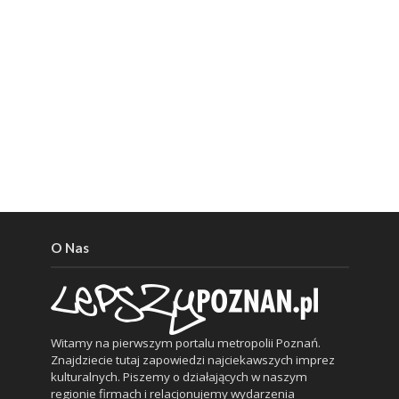
O Nas
Witamy na pierwszym portalu metropolii Poznań.
Znajdziecie tutaj zapowiedzi najciekawszych imprez
kulturalnych. Piszemy o działających w naszym
regionie firmach i relacjonujemy wydarzenia