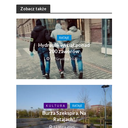
Zobacz także
RATAJE
Hydraulik wyciął ponad
200 zaworów
17 Grudnia 2025
K U L T U R A
RATAJE
Burza Szekspira. Na
Ratajach!
12 Maja 2025