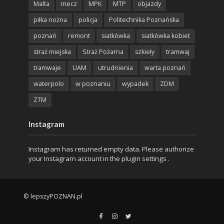
Malta
mecz
MPK
MTP
objazdy
piłka nożna
policja
Politechnika Poznańska
poznań
remont
siatkówka
siatkówka kobiet
straż miejska
Straż Pożarna
szkieły
tramwaj
tramwaje
UAM
utrudnienia
warta poznań
waterpolo
w poznaniu
wypadek
ZDM
ZTM
Instagram
Instagram has returned empty data. Please authorize
your Instagram account in the
plugin settings
.
© lepszyPOZNAN.pl