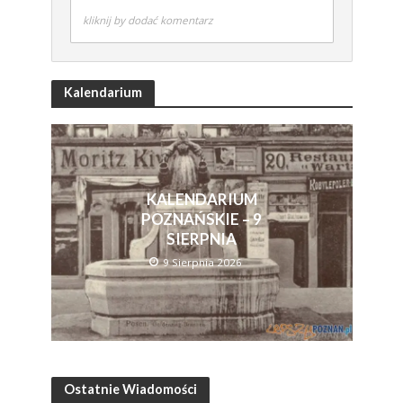
kliknij by dodać komentarz
Kalendarium
KALENDARIUM
POZNAŃSKIE – 9
SIERPNIA
9 Sierpnia 2026
Ostatnie Wiadomości