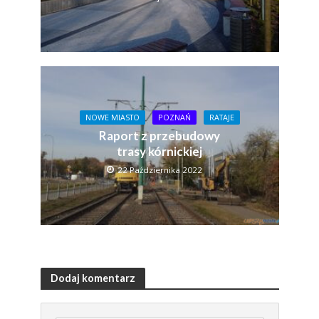
NOWE MIASTO
POZNAŃ
RATAJE
Raport z przebudowy
trasy kórnickiej
22 Października 2022
Dodaj komentarz