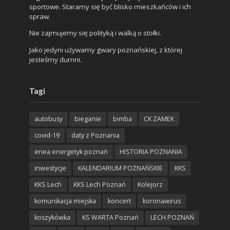
sportowe. Staramy się być blisko mieszkańców i ich
spraw.
Nie zajmujemy się polityką i walką o stołki.
Jako jedyni używamy gwary poznańskiej, z której
jesteśmy dumni.
Tagi
autobusy
bieganie
bimba
CK ZAMEK
covid-19
daty z Poznania
enea energetyk poznań
HISTORIA POZNANIA
inwestycje
KALENDARIUM POZNAŃSKIE
KKS
KKS Lech
KKS Lech Poznań
Kolejorz
komunikacja miejska
koncert
koronawirus
koszykówka
KS WARTA Poznań
LECH POZNAŃ