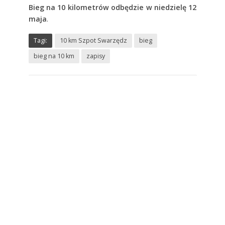
Bieg na 10 kilometrów odbędzie w niedzielę 12
maja
.
Tagi:
10 km Szpot Swarzędz
bieg
bieg na 10 km
zapisy