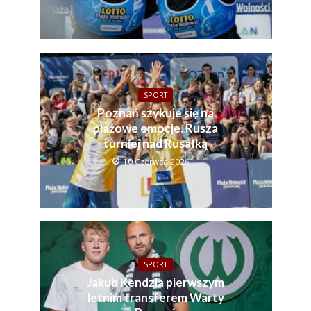
SPORT
Poznań szykuje się na
plażowe emocje. Rusza
turniej nad Rusałką
10 Czerwca 2026
SPORT
Jakub Kendzia pierwszym
letnim transferem Warty