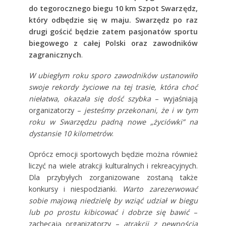
do tegorocznego biegu
10 km Szpot Swarzędz,
który odbędzie się w maju.
Swarzędz po raz
drugi gościć będzie zatem pasjonatów sportu
biegowego z całej Polski oraz zawodników
zagranicznych
.
W ubiegłym roku sporo zawodników ustanowiło
swoje rekordy życiowe na tej trasie, która choć
niełatwa, okazała się dość szybka
– wyjaśniają
organizatorzy –
jesteśmy przekonani, że i w tym
roku w Swarzędzu padną nowe „życiówki” na
dystansie 10 kilometrów
.
Oprócz emocji sportowych będzie można również
liczyć na wiele atrakcji kulturalnych i rekreacyjnych.
Dla przybyłych zorganizowane zostaną także
konkursy i niespodzianki.
Warto zarezerwować
sobie majową niedzielę by wziąć udział w biegu
lub po prostu kibicować i dobrze się bawić
–
zachęcają organizatorzy –
atrakcji z pewnością