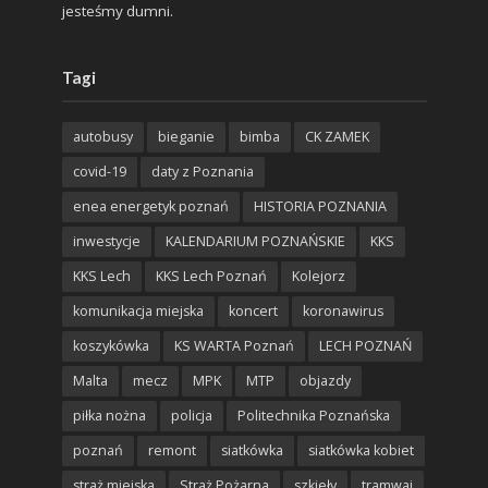
jesteśmy dumni.
Tagi
autobusy
bieganie
bimba
CK ZAMEK
covid-19
daty z Poznania
enea energetyk poznań
HISTORIA POZNANIA
inwestycje
KALENDARIUM POZNAŃSKIE
KKS
KKS Lech
KKS Lech Poznań
Kolejorz
komunikacja miejska
koncert
koronawirus
koszykówka
KS WARTA Poznań
LECH POZNAŃ
Malta
mecz
MPK
MTP
objazdy
piłka nożna
policja
Politechnika Poznańska
poznań
remont
siatkówka
siatkówka kobiet
straż miejska
Straż Pożarna
szkieły
tramwaj