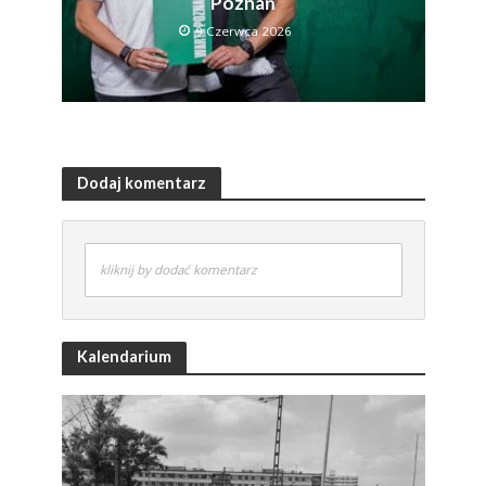
Poznań
9 Czerwca 2026
Dodaj komentarz
kliknij by dodać komentarz
Kalendarium