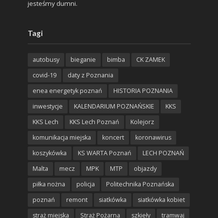
jesteśmy dumni.
Tagi
autobusy
bieganie
bimba
CK ZAMEK
covid-19
daty z Poznania
enea energetyk poznań
HISTORIA POZNANIA
inwestycje
KALENDARIUM POZNAŃSKIE
KKS
KKS Lech
KKS Lech Poznań
Kolejorz
komunikacja miejska
koncert
koronawirus
koszykówka
KS WARTA Poznań
LECH POZNAŃ
Malta
mecz
MPK
MTP
objazdy
piłka nożna
policja
Politechnika Poznańska
poznań
remont
siatkówka
siatkówka kobiet
straż miejska
Straż Pożarna
szkieły
tramwaj