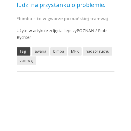
ludzi na przystanku o problemie.
*bimba – to w gwarze poznańskiej tramwaj
Użyte w artykule zdjęcia: lepszyPOZNAN / Piotr
Rychter
Tagi:
awaria
bimba
MPK
nadzór ruchu
tramwaj