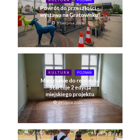
Powrót do przeszłości –
wystawa na Gratowisku!
3 Sierpnia 2026
K U L T U R A
POZNAŃ
Mieszkanie do remontu.
Startuje 2 edycja
miejskiego projektu
29 Lipca 2026