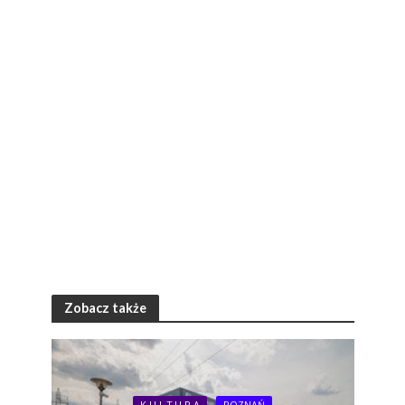
Zobacz także
K U L T U R A
POZNAŃ