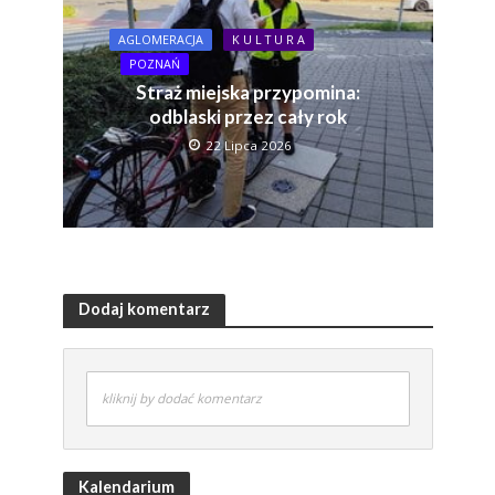
AGLOMERACJA
K U L T U R A
POZNAŃ
Straż miejska przypomina:
odblaski przez cały rok
22 Lipca 2026
Dodaj komentarz
kliknij by dodać komentarz
Kalendarium