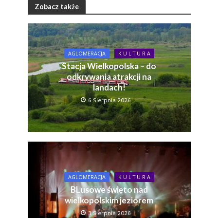
Zobacz także
AGLOMERACJA
K U L T U R A
Stacja Wielkopolska – do
odkrywania atrakcji na
landach!
6 Sierpnia 2026
AGLOMERACJA
K U L T U R A
BLusowe święto nad
wielkopolskim jeziorem
3 Sierpnia 2026