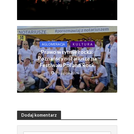
AGLOMERACJA
K U L T U R A
Prawo w rytmie rocka:
Poznańscy notariusze na
Festiwalu Pol’and’Rock
28 Lipca 2026
Dodaj komentarz