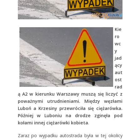
Kie
ro
wc
y
jad
ący
aut
ost
rad
ą A2 w kierunku Warszawy muszą się liczyć z
poważnymi utrudnieniami. Między węzłami
Luboń a Krzesiny przewróciła się ciężarówka
.
Później w Luboniu na drodze zginęła pod
kołami innej ciężarówki kobieta
.
Zaraz po wypadku autostrada była w tej okolicy