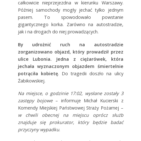
całkowicie nieprzejezdna w kierunku Warszawy.
Później samochody mogły jechać tylko jednym
pasem. To spowodowało powstanie
gigantycznego korka. Zarówno na autostradzie,
jak i na drogach do niej prowadzących.
By udrożnić ruch na autostradzie
zorganizowano objazd, który prowadził przez
ulice Lubonia. Jedna z ciężarówek, która
jechała wyznaczonym objazdem śmiertelnie
potrąciła kobietę
. Do tragedii doszło na ulicy
Żabikowskiej.
Na miejsce, o godzinie 17:02, wysłane zostały 3
zastępy bojowe
– informuje
Michał Kucierski z
Komendy Miejskiej Państwowej Straży Pożarnej
–
w chwili obecnej na miejscu oprócz służb
znajduje się prokurator, który będzie badać
przyczyny wypadku
.