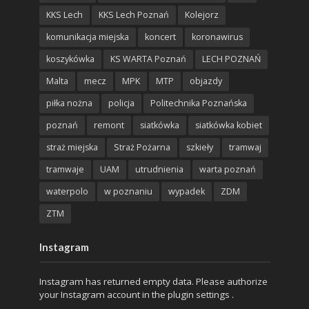
KKS Lech
KKS Lech Poznań
Kolejorz
komunikacja miejska
koncert
koronawirus
koszykówka
KS WARTA Poznań
LECH POZNAŃ
Malta
mecz
MPK
MTP
objazdy
piłka nożna
policja
Politechnika Poznańska
poznań
remont
siatkówka
siatkówka kobiet
straż miejska
Straż Pożarna
szkieły
tramwaj
tramwaje
UAM
utrudnienia
warta poznań
waterpolo
w poznaniu
wypadek
ZDM
ZTM
Instagram
Instagram has returned empty data. Please authorize
your Instagram account in the
plugin settings
.