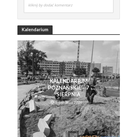
kliknij by dodać komentarz
Kalendarium
KALENDARIUM
POZNAŃSKIE – 7
SIERPNIA
7 Sierpnia 2026