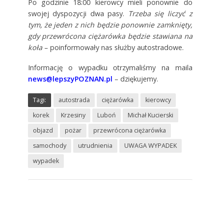
Po godzinie 18:00 kierowcy mieli ponownie do
swojej dyspozycji dwa pasy.
Trzeba się liczyć z
tym, że jeden z nich będzie ponownie zamknięty,
gdy przewrócona ciężarówka będzie stawiana na
koła
– poinformowały nas służby autostradowe.
Informację o wypadku otrzymaliśmy na maila
news@lepszyPOZNAN.pl
– dziękujemy.
Tagi:
autostrada
ciężarówka
kierowcy
korek
Krzesiny
Luboń
Michał Kucierski
objazd
pożar
przewrócona ciężarówka
samochody
utrudnienia
UWAGA WYPADEK
wypadek