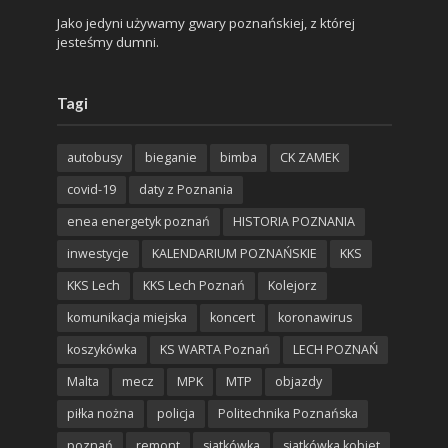
Jako jedyni używamy gwary poznańskiej, z której
jesteśmy dumni.
Tagi
autobusy
bieganie
bimba
CK ZAMEK
covid-19
daty z Poznania
enea energetyk poznań
HISTORIA POZNANIA
inwestycje
KALENDARIUM POZNAŃSKIE
KKS
KKS Lech
KKS Lech Poznań
Kolejorz
komunikacja miejska
koncert
koronawirus
koszykówka
KS WARTA Poznań
LECH POZNAŃ
Malta
mecz
MPK
MTP
objazdy
piłka nożna
policja
Politechnika Poznańska
poznań
remont
siatkówka
siatkówka kobiet