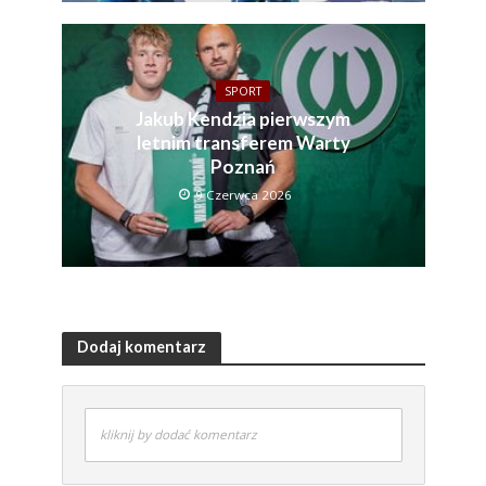
SPORT
Jakub Kendzia pierwszym
letnim transferem Warty
Poznań
9 Czerwca 2026
Dodaj komentarz
kliknij by dodać komentarz