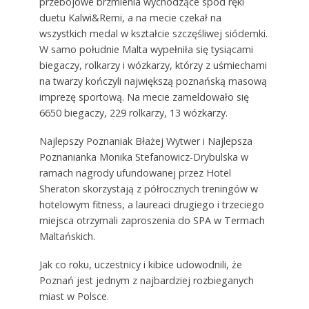
przebojowe brzmienia wychodzące spod ręki
duetu Kalwi&Remi, a na mecie czekał na
wszystkich medal w kształcie szczęśliwej siódemki.
W samo południe Malta wypełniła się tysiącami
biegaczy, rolkarzy i wózkarzy, którzy z uśmiechami
na twarzy kończyli największą poznańską masową
imprezę sportową. Na mecie zameldowało się
6650 biegaczy, 229 rolkarzy, 13 wózkarzy.
Najlepszy Poznaniak Błażej Wytwer i Najlepsza
Poznanianka Monika Stefanowicz-Drybulska w
ramach nagrody ufundowanej przez Hotel
Sheraton skorzystają z półrocznych treningów w
hotelowym fitness, a laureaci drugiego i trzeciego
miejsca otrzymali zaproszenia do SPA w Termach
Maltańskich.
Jak co roku, uczestnicy i kibice udowodnili, że
Poznań jest jednym z najbardziej rozbieganych
miast w Polsce.