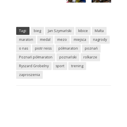
Tagi:
bieg
Jan Szymański
kibice
Malta
maraton
medal
mezo
miejsca
nagrody
o nas
piotr reiss
półmaraton
poznań
Poznań półmaraton
poznański
rolkarze
Ryszard Grobelny
sport
trening
zaproszenia