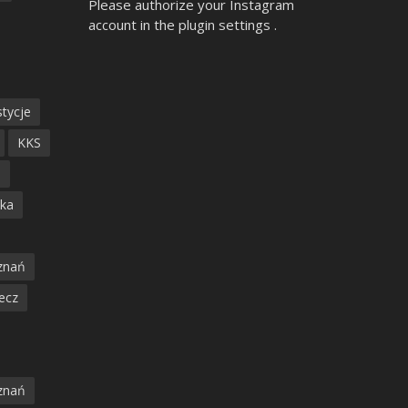
Please authorize your Instagram
account in the
plugin settings
.
tycje
KKS
ń
ska
znań
ecz
znań