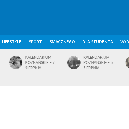
LIFESTYLE
SPORT
SMACZNEGO
DLA STUDENTA
WYD
KALENDARIUM
KALENDARIUM
K
POZNAŃSKIE – 7
POZNAŃSKIE – 5
PO
SIERPNIA
SIERPNIA
SI