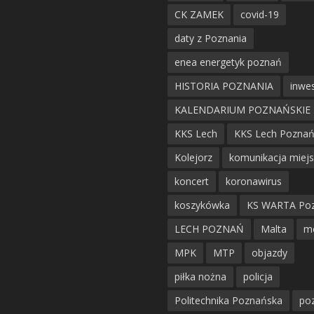
CK ZAMEK
covid-19
daty z Poznania
enea energetyk poznań
HISTORIA POZNANIA
inwes
KALENDARIUM POZNAŃSKIE
KKS Lech
KKS Lech Pozna
Kolejorz
komunikacja miej
koncert
koronawirus
koszykówka
KS WARTA Po
LECH POZNAŃ
Malta
m
MPK
MTP
objazdy
piłka nożna
policja
Politechnika Poznańska
po