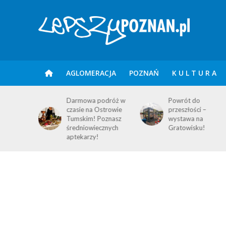
AGLOMERACJA
POZNAŃ
K U L T U R A
Darmowa podróż w
Powrót do
czasie na Ostrowie
przeszłości –
Tumskim! Poznasz
wystawa na
średniowiecznych
Gratowisku!
aptekarzy!