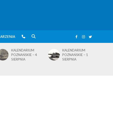
ARZENIA
ALENDARIUM
KALENDARIUM
BLusowe 
ZNAŃSKIE – 4
POZNAŃSKIE – 1
wielkopol
ERPNIA
SIERPNIA
jeziorem