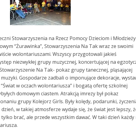
eczni Stowarzyszenia na Rzecz Pomocy Dzieciom i Młodzieży
owym “Żurawinka”, Stowarzyszenia Na Tak wraz ze swoimi
ywiście wolontariuszami. Wszyscy przygotowali jakieś
ystęp niezwykłej grupy muzycznej, koncertującej na egzoty
Stowarzyszenie Na Tak- pokaz grupy tanecznej, pląsającej
j muzyki. Gospodarze zadbali o imponujące dekoracje, wyst
“Świat w oczach wolontariusza” i bogatą ofertę szkolnej
zybyłych domowym ciastem. Atrakcją imrezy był pokaz
aniu grupy Kolejorz Girls. Były kolędy, podarunki, życzeni
dzień, w takiej atmosferze wydaje się, że świat jest lepszy, ż
e tylko brać, ale przede wszystkim dawać. W taki dzień każdy
ariusza.