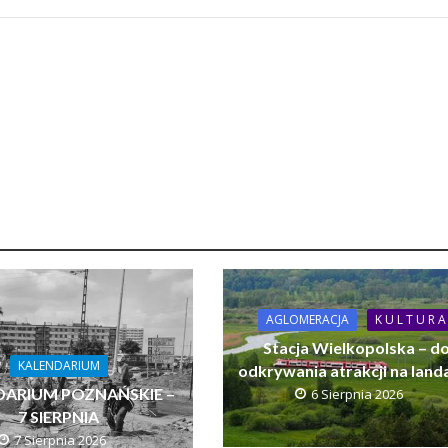
AGLOMERACJA
K U L T U R A
Stacja Wielkopolska – d
KALENDARIUM
odkrywania atrakcji na land
DARIUM POZNAŃSKIE –
6 Sierpnia 2026
7 SIERPNIA
7 Sierpnia 2026