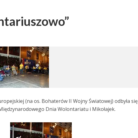
ntariuszowo”
ropejskiej (na os. Bohaterów II Wojny Światowej) odbyła się
Międzynarodowego Dnia Wolontariatu i Mikołajek.