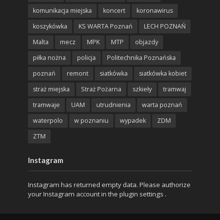
komunikacja miejska
koncert
koronawirus
koszykówka
KS WARTA Poznań
LECH POZNAŃ
Malta
mecz
MPK
MTP
objazdy
piłka nożna
policja
Politechnika Poznańska
poznań
remont
siatkówka
siatkówka kobiet
straż miejska
Straż Pożarna
szkieły
tramwaj
tramwaje
UAM
utrudnienia
warta poznań
waterpolo
w poznaniu
wypadek
ZDM
ZTM
Instagram
Instagram has returned empty data. Please authorize
your Instagram account in the
plugin settings
.