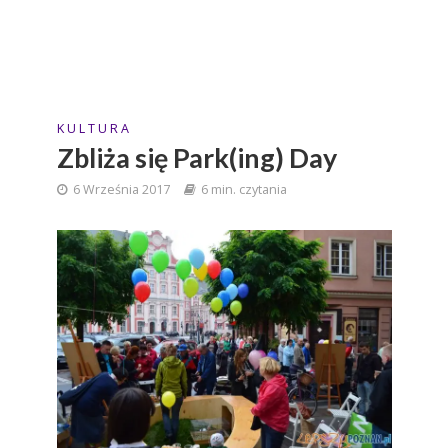
K U L T U R A
Zbliża się Park(ing) Day
6 Września 2017
6 min. czytania