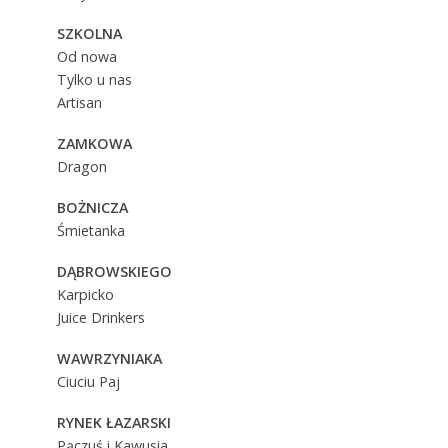
SZKOLNA
Od nowa
Tylko u nas
Artisan
ZAMKOWA
Dragon
BOŻNICZA
Śmietanka
DĄBROWSKIEGO
Karpicko
Juice Drinkers
WAWRZYNIAKA
Ciuciu Paj
RYNEK ŁAZARSKI
Pączuś i Kawusia