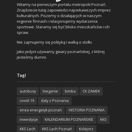
Witamy na pierwszym portalu metropolii Poznań.
Znajdziecie tutaj zapowiedzi najciekawszych imprez
kulturalnych. Piszemy o działających w naszym
regionie firmach i relacjonujemy wydarzenia
sportowe. Staramy się być blisko mieszkańców i ich
spraw.
Nie zajmujemy się polityką i walką o stołki.
Jako jedyni używamy gwary poznańskiej, z której
jesteśmy dumni.
Tagi
autobusy
bieganie
bimba
CK ZAMEK
covid-19
daty z Poznania
enea energetyk poznań
HISTORIA POZNANIA
inwestycje
KALENDARIUM POZNAŃSKIE
KKS
KKS Lech
KKS Lech Poznań
Kolejorz