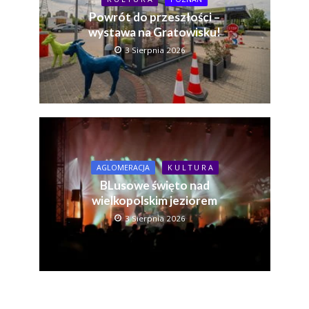
Powrót do przeszłości –
wystawa na Gratowisku!
3 Sierpnia 2026
AGLOMERACJA
K U L T U R A
BLusowe święto nad
wielkopolskim jeziorem
3 Sierpnia 2026