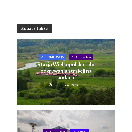
Zobacz także
AGLOMERACJA
K U L T U R A
Stacja Wielkopolska – do
odkrywania atrakcji na
landach!
6 Sierpnia 2026
K U L T U R A
POZNAŃ