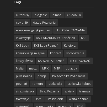
Tagi
autobusy
bieganie
bimba
CK ZAMEK
covid-19
daty z Poznania
enea energetyk poznań
HISTORIA POZNANIA
inwestycje
KALENDARIUM POZNAŃSKIE
KKS
KKS Lech
KKS Lech Poznań
Kolejorz
komunikacja miejska
koncert
koronawirus
koszykówka
KS WARTA Poznań
LECH POZNAŃ
Malta
mecz
MPK
MTP
objazdy
piłka nożna
policja
Politechnika Poznańska
poznań
remont
siatkówka
siatkówka kobiet
straż miejska
Straż Pożarna
szkieły
tramwaj
tramwaje
UAM
utrudnienia
warta poznań
waterpolo
w poznaniu
wypadek
ZDM