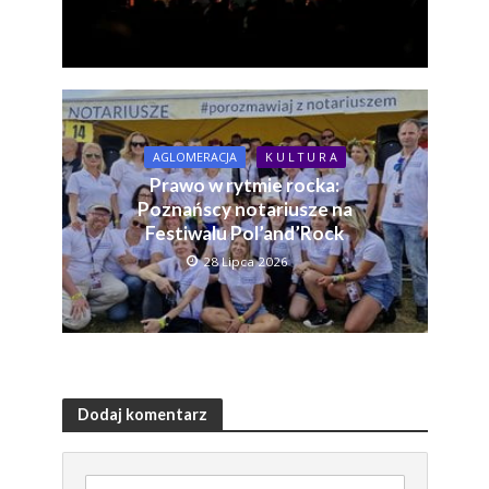
AGLOMERACJA
K U L T U R A
Prawo w rytmie rocka:
Poznańscy notariusze na
Festiwalu Pol’and’Rock
28 Lipca 2026
Dodaj komentarz