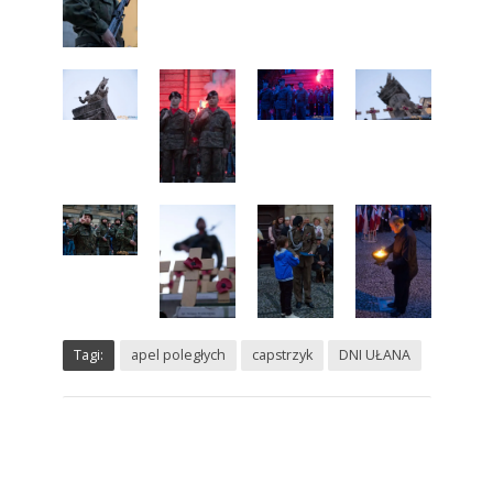
Tagi:
apel poległych
capstrzyk
DNI UŁANA