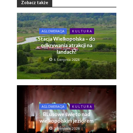
Zobacz także
AGLOMERACJA
K U L T U R A
Stacja Wielkopolska – do
odkrywania atrakcji na
landach!
6 Sierpnia 2026
AGLOMERACJA
K U L T U R A
BLusowe święto nad
wielkopolskim jeziorem
3 Sierpnia 2026