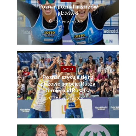
Poznań poznał mistrzów
plażówki
15 Czerwca 2026
SPORT
Poznań szykuje się na
plażowe emocje. Rusza
turniej nad Rusałką
10 Czerwca 2026