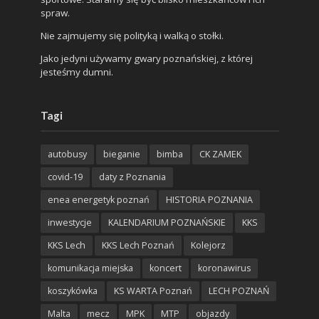
spraw.
Nie zajmujemy się polityką i walką o stołki.
Jako jedyni używamy gwary poznańskiej, z której
jesteśmy dumni.
Tagi
autobusy
bieganie
bimba
CK ZAMEK
covid-19
daty z Poznania
enea energetyk poznań
HISTORIA POZNANIA
inwestycje
KALENDARIUM POZNAŃSKIE
KKS
KKS Lech
KKS Lech Poznań
Kolejorz
komunikacja miejska
koncert
koronawirus
koszykówka
KS WARTA Poznań
LECH POZNAŃ
Malta
mecz
MPK
MTP
objazdy