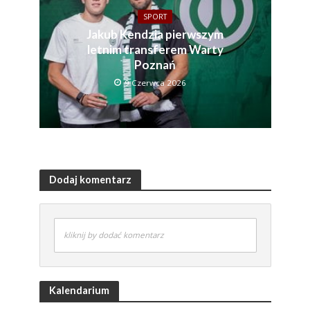
SPORT
Jakub Kendzia pierwszym
letnim transferem Warty
Poznań
9 Czerwca 2026
Dodaj komentarz
kliknij by dodać komentarz
Kalendarium