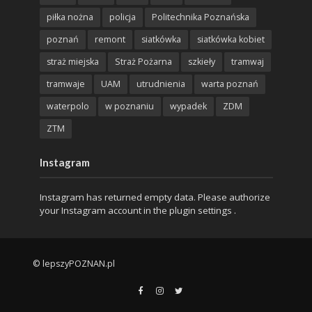
piłka nożna
policja
Politechnika Poznańska
poznań
remont
siatkówka
siatkówka kobiet
straż miejska
Straż Pożarna
szkieły
tramwaj
tramwaje
UAM
utrudnienia
warta poznań
waterpolo
w poznaniu
wypadek
ZDM
ZTM
Instagram
Instagram has returned empty data. Please authorize
your Instagram account in the
plugin settings
.
© lepszyPOZNAN.pl