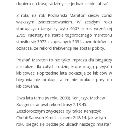
dopiero na trasę radzimy się jednak cieplej ubrać.
Z roku na rok Poznański Maraton cieszy coraz
większym zainteresowaniem. W zeszłym roku
startujących biegaczy było 4607 a rok wcześniej
2795. Niestety na starcie tegorocznego maratonu
stawiło się 3972 z zapisanych 5034 zawodników co
oznacza, że rekord frekwencji nie został pobity.
Poznań Maraton to nie tylko impreza dla biegaczy
ale także dla całych rodzin, które mogą przyjść i
kibicować. Poprzednie lata pokazują że kibiców w
biegania nie brakuje, a im nie brakuje pary do
kibicowania.
Dwa lata temu (w roku 2008) Kenijczyk Mathew
Kosgei ustanowił rekord trasy 2:13:45.
Zeszłorocznym zwycięzcą był także Kenijczyk
Chebii Samson Kimeli czasem 2:18:14. Jak w tym
roku biegać się będzie po ulicach naszego miasta?