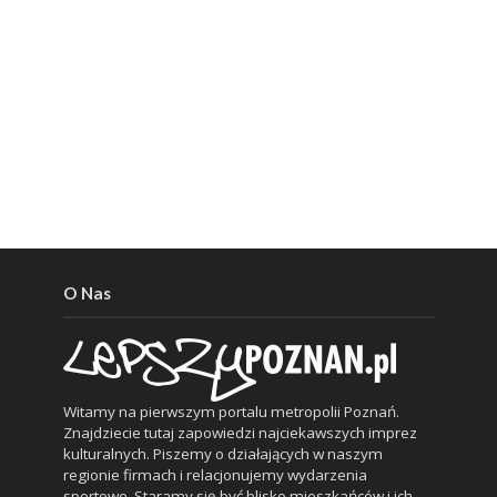
O Nas
Witamy na pierwszym portalu metropolii Poznań.
Znajdziecie tutaj zapowiedzi najciekawszych imprez
kulturalnych. Piszemy o działających w naszym
regionie firmach i relacjonujemy wydarzenia
sportowe. Staramy się być blisko mieszkańców i ich