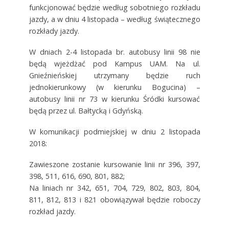
funkcjonować będzie według sobotniego rozkładu
jazdy, a w dniu 4 listopada – według świątecznego
rozkłady jazdy.
W dniach 2-4 listopada br. autobusy linii 98 nie
będą wjeżdżać pod Kampus UAM. Na ul.
Gnieźnieńskiej utrzymany będzie ruch
jednokierunkowy (w kierunku Bogucina) –
autobusy linii nr 73 w kierunku Śródki kursować
będą przez ul. Bałtycką i Gdyńską.
W komunikacji podmiejskiej w dniu 2 listopada
2018:
Zawieszone zostanie kursowanie linii nr 396, 397,
398, 511, 616, 690, 801, 882;
Na liniach nr 342, 651, 704, 729, 802, 803, 804,
811, 812, 813 i 821 obowiązywał będzie roboczy
rozkład jazdy.