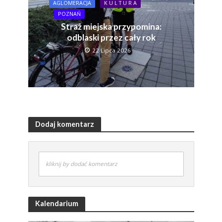
AGLOMERACJA
K U L T U R A
POZNAŃ
Straż miejska przypomina:
odblaski przez cały rok
22 Lipca 2026
Dodaj komentarz
kliknij by dodać komentarz
Kalendarium