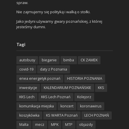
spraw.
Nie zajmujemy się polityką i walką o stołki.
Jako jedyni używamy gwary poznańskiej, z której
jesteśmy dumni.
Tagi
autobusy
bieganie
bimba
CK ZAMEK
covid-19
daty z Poznania
enea energetyk poznań
HISTORIA POZNANIA
inwestycje
KALENDARIUM POZNAŃSKIE
KKS
KKS Lech
KKS Lech Poznań
Kolejorz
komunikacja miejska
koncert
koronawirus
koszykówka
KS WARTA Poznań
LECH POZNAŃ
Malta
mecz
MPK
MTP
objazdy