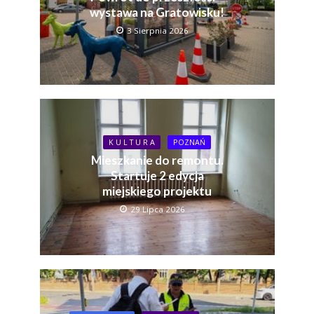
wystawa na Gratowisku!
3 Sierpnia 2026
K U L T U R A
POZNAŃ
Mieszkanie do remontu.
Startuje 2 edycja
miejskiego projektu
29 Lipca 2026