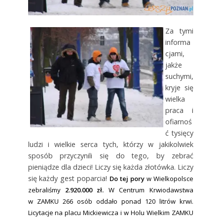
Za tymi
informa
cjami,
jakże
suchymi,
kryje się
wielka
praca i
ofiarnoś
ć tysięcy
ludzi i wielkie serca tych, którzy w jakikolwiek
sposób przyczynili się do tego, by zebrać
pieniądze dla dzieci! Liczy się każda złotówka. Liczy
się każdy gest poparcia!
Do tej pory
w Wielkopolsce
zebraliśmy
2.920.000 zł.
W Centrum Krwiodawstwa
w ZAMKU 266 osób oddało ponad 120 litrów krwi.
Licytacje na placu Mickiewicza i w Holu Wielkim ZAMKU