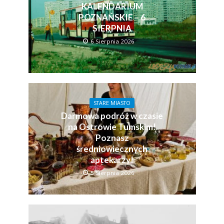
KALENDARIUM
POZNAŃSKIE – 6
SIERPNIA
6 Sierpnia 2026
STARE MIASTO
Darmowa podróż w czasie
na Ostrowie Tumskim!
Poznasz
średniowiecznych
aptekarzy!
5 Sierpnia 2026