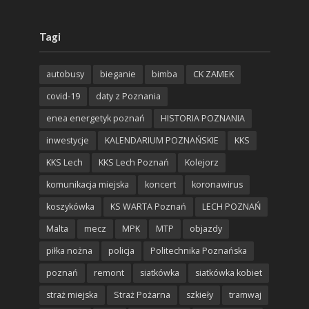
Tagi
autobusy
bieganie
bimba
CK ZAMEK
covid-19
daty z Poznania
enea energetyk poznań
HISTORIA POZNANIA
inwestycje
KALENDARIUM POZNAŃSKIE
KKS
KKS Lech
KKS Lech Poznań
Kolejorz
komunikacja miejska
koncert
koronawirus
koszykówka
KS WARTA Poznań
LECH POZNAŃ
Malta
mecz
MPK
MTP
objazdy
piłka nożna
policja
Politechnika Poznańska
poznań
remont
siatkówka
siatkówka kobiet
straż miejska
Straż Pożarna
szkieły
tramwaj