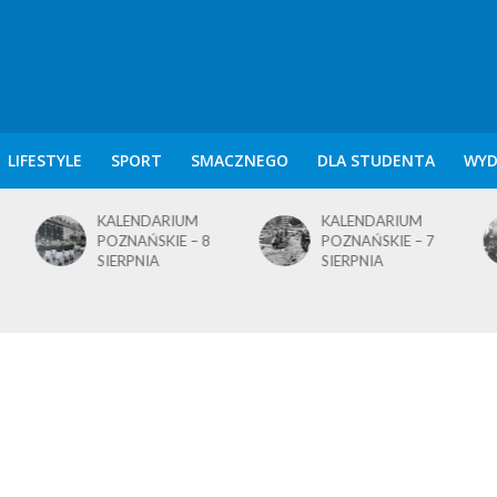
LIFESTYLE
SPORT
SMACZNEGO
DLA STUDENTA
WYD
KALENDARIUM
KALENDARIUM
POZNAŃSKIE – 8
POZNAŃSKIE – 7
SIERPNIA
SIERPNIA