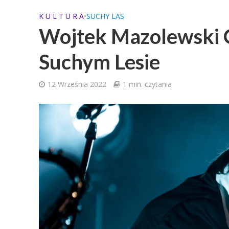
K U L T U R A
•
SUCHY LAS
Wojtek Mazolewski Q
Suchym Lesie
12 Września 2022
1 min. czytania