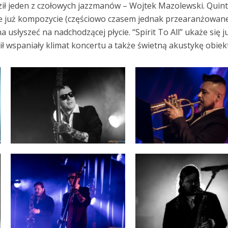
ł jeden z czołowych jazzmanów – Wojtek Mazolewski. Quint
e już kompozycie (częściowo czasem jednak przearanżowane
a usłyszeć na nadchodzącej płycie. “Spirit To All” ukaże się j
ił wspaniały klimat koncertu a także świetną akustykę obiek