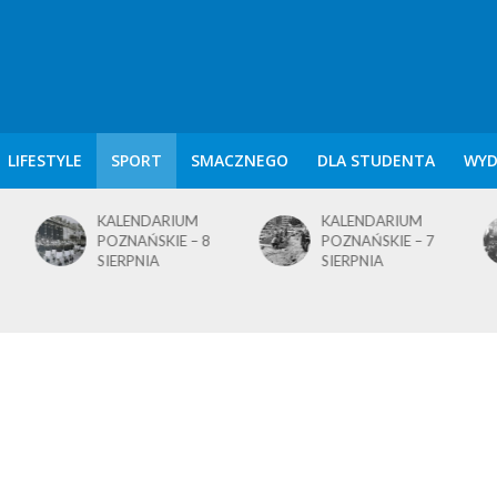
LIFESTYLE
SPORT
SMACZNEGO
DLA STUDENTA
WYD
KALENDARIUM
KALENDARIUM
POZNAŃSKIE – 8
POZNAŃSKIE – 7
SIERPNIA
SIERPNIA