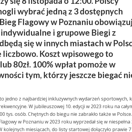
y się 8 listopada o 12:00. Polscy
ogli wybrać jedną z 3 dostępnych
a Bieg Flagowy w Poznaniu obowiązu
c, indywidualne i grupowe Biegi z
odbędą się w innych miastach w Pols
e liczbowo. Koszt wpisowego to
lub 80zł. 100% wpłat pomoże w
ności tym, którzy jeszcze biegać ni
 to jedno z najbardziej inkluzywnych wydarzeń sportowych, 
frekwencyjne. W jubileuszowej 10. edycji w 2023 roku na cały
0 tys. osób. Chętnych do biegu nie zabrakło także w Polsce
 Flagowy w Poznaniu w 2023 roku wyprzedał się w niespełna 
W kolejnych miesiącach, do listy startowej dołączyło prawie 7 