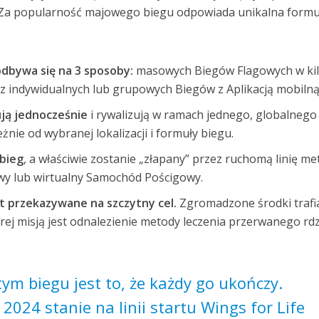
ą. Za popularność majowego biegu odpowiada unikalna formuł
odbywa się na 3 sposoby:
masowych Biegów Flagowych w ki
raz indywidualnych lub grupowych Biegów z Aplikacją mobilną
ują jednocześnie
i rywalizują w ramach jednego, globalnego
nie od wybranej lokalizacji i formuły biegu.
 bieg
, a właściwie zostanie „złapany” przez ruchomą linię me
wy lub wirtualny Samochód Pościgowy.
t przekazywane na szczytny cel.
Zgromadzone środki trafi
órej misją jest odnalezienie metody leczenia przerwanego rd
tym biegu jest to, że każdy go ukończy.
2024 stanie na linii startu Wings for Life