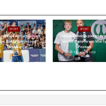
SPORT
SPORT
 szykuje się na plażowe
Jakub Kendzia pierwszy
je. Rusza turniej nad
letnim transferem Wart
Rusałką
Poznań
10 Czerwca 2026
9 Czerwca 2026