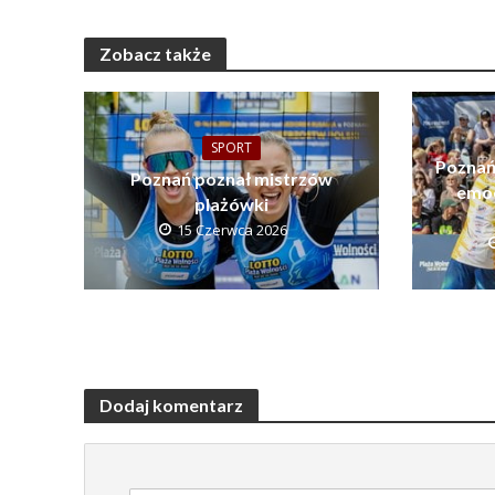
Zobacz także
SPORT
Poznań
Poznań poznał mistrzów
emoc
plażówki
15 Czerwca 2026
Dodaj komentarz