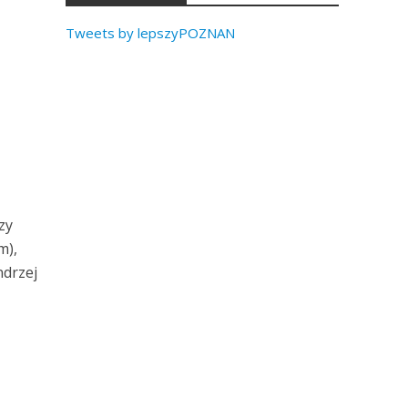
Tweets by lepszyPOZNAN
zy
m),
ndrzej