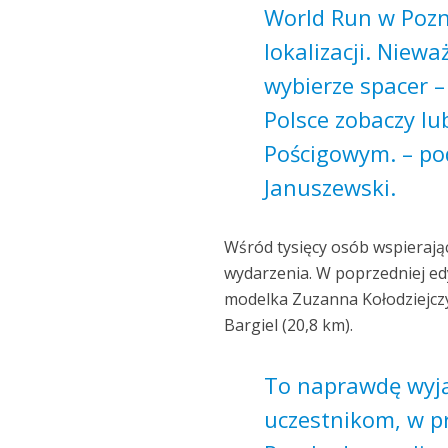
World Run w Pozn
lokalizacji. Niewa
wybierze spacer –
Polsce zobaczy l
Pościgowym. – po
Januszewski.
Wśród tysięcy osób wspierają
wydarzenia. W poprzedniej edyc
modelka Zuzanna Kołodziejczyk
Bargiel (20,8 km).
To naprawdę wyjąt
uczestnikom, w pr