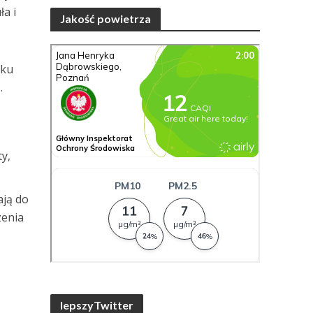
a i
Jakość powietrza
lku
.
ty,
ają do
zenia
lepszyTwitter