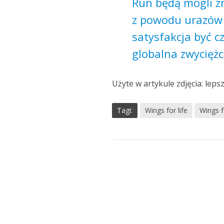
Run będą mogli zn
z powodu urazów
satysfakcja być c
globalna zwyciężc
Użyte w artykule zdjęcia: lep
Tagi:
Wings for life
Wings f