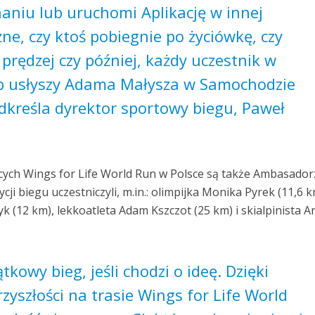
aniu lub uruchomi Aplikację w innej
żne, czy ktoś pobiegnie po życiówkę, czy
 prędzej czy później, każdy uczestnik w
ub usłyszy Adama Małysza w Samochodzie
dkreśla dyrektor sportowy biegu, Paweł
cych Wings for Life World Run w Polsce są także Ambasador
ji biegu uczestniczyli, m.in.: olimpijka Monika Pyrek (11,6 k
 (12 km), lekkoatleta Adam Kszczot (25 km) i skialpinista A
kowy bieg, jeśli chodzi o ideę. Dzięki
zyszłości na trasie Wings for Life World