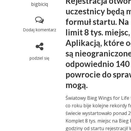
Rejestracja otworz
bigbiciq
uczestnicy będą m
formuł startu. N
Dodaj komentarz
limit 8 tys. miejs
Aplikacją, które 
są nieograniczon
podziel się
odpowiednio 140 
powrocie do spraw
mogą.
Światowy Bieg Wings for Life
co roku bije kolejne rekordy 
świecie wystartowało ponad 20
Komplet 8 tys. miejsc na Bieg
godziny od startu rejestracji! 