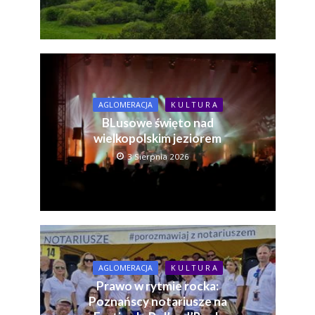
AGLOMERACJA
K U L T U R A
BLusowe święto nad
wielkopolskim jeziorem
3 Sierpnia 2026
AGLOMERACJA
K U L T U R A
Prawo w rytmie rocka:
Poznańscy notariusze na