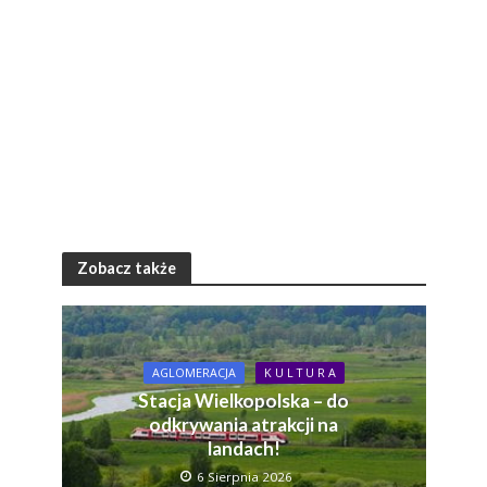
Zobacz także
AGLOMERACJA
K U L T U R A
Stacja Wielkopolska – do
odkrywania atrakcji na
landach!
6 Sierpnia 2026