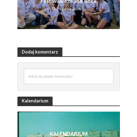
Festiwalu Pol’and’Rock
28 Lipca 2026
Dodaj komentarz
kliknij by dodać komentarz
Kalendarium
KALENDARIUM