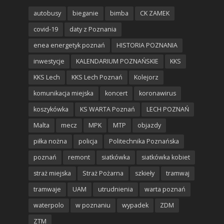
autobusy
bieganie
bimba
CK ZAMEK
covid-19
daty z Poznania
enea energetyk poznań
HISTORIA POZNANIA
inwestycje
KALENDARIUM POZNAŃSKIE
KKS
KKS Lech
KKS Lech Poznań
Kolejorz
komunikacja miejska
koncert
koronawirus
koszykówka
KS WARTA Poznań
LECH POZNAŃ
Malta
mecz
MPK
MTP
objazdy
piłka nożna
policja
Politechnika Poznańska
poznań
remont
siatkówka
siatkówka kobiet
straż miejska
Straż Pożarna
szkieły
tramwaj
tramwaje
UAM
utrudnienia
warta poznań
waterpolo
w poznaniu
wypadek
ZDM
ZTM