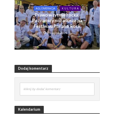
AGLOMERACJA
K U L T U R A
Prawo w rytmie rocka:
Poznańscy notariusze na
Festiwalu Pol’and’Rock
28 Lipca 2026
Dodaj komentarz
kliknij by dodać komentarz
Kalendarium