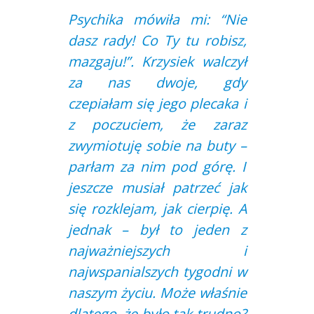
Psychika mówiła mi: “Nie
dasz rady! Co Ty tu robisz,
mazgaju!”. Krzysiek walczył
za nas dwoje, gdy
czepiałam się jego plecaka i
z poczuciem, że zaraz
zwymiotuję sobie na buty –
parłam za nim pod górę. I
jeszcze musiał patrzeć jak
się rozklejam, jak cierpię. A
jednak – był to jeden z
najważniejszych i
najwspanialszych tygodni w
naszym życiu. Może właśnie
dlatego, że było tak trudno?