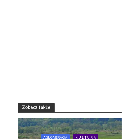
Zobacz także
AGLOMERACJA
K U L T U R A