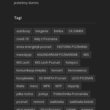
jesteśmy dumni.
Tagi
autobusy
bieganie
bimba
CK ZAMEK
covid-19
daty z Poznania
enea energetyk poznań
HISTORIA POZNANIA
inwestycje
KALENDARIUM POZNAŃSKIE
KKS
KKS Lech
KKS Lech Poznań
Kolejorz
komunikacja miejska
koncert
koronawirus
koszykówka
KS WARTA Poznań
LECH POZNAŃ
Malta
mecz
MPK
MTP
objazdy
piłka nożna
policja
Politechnika Poznańska
poznań
remont
siatkówka
siatkówka kobiet
straż miejska
Straż Pożarna
szkieły
tramwaj