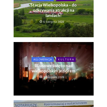
Stacja Wielkopolska – do
odkrywania atrakcji na
landach!
6 Sierpnia 2026
AGLOMERACJA
K U L T U R A
BLusowe święto nad
wielkopolskim jeziorem
3 Sierpnia 2026