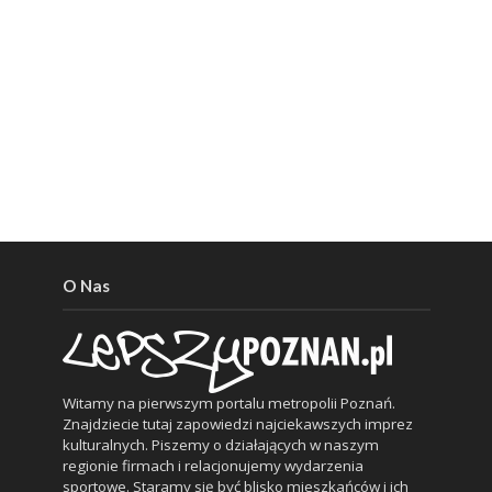
O Nas
Witamy na pierwszym portalu metropolii Poznań.
Znajdziecie tutaj zapowiedzi najciekawszych imprez
kulturalnych. Piszemy o działających w naszym
regionie firmach i relacjonujemy wydarzenia
sportowe. Staramy się być blisko mieszkańców i ich