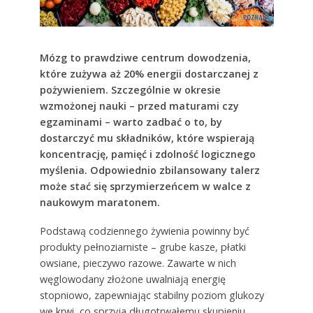
Mózg to prawdziwe centrum dowodzenia,
które zużywa aż 20% energii dostarczanej z
pożywieniem. Szczególnie w okresie
wzmożonej nauki – przed maturami czy
egzaminami – warto zadbać o to, by
dostarczyć mu składników, które wspierają
koncentrację, pamięć i zdolność logicznego
myślenia. Odpowiednio zbilansowany talerz
może stać się sprzymierzeńcem w walce z
naukowym maratonem.
Podstawą codziennego żywienia powinny być
produkty pełnoziarniste – grube kasze, płatki
owsiane, pieczywo razowe. Zawarte w nich
węglowodany złożone uwalniają energię
stopniowo, zapewniając stabilny poziom glukozy
we krwi, co sprzyja długotrwałemu skupieniu.