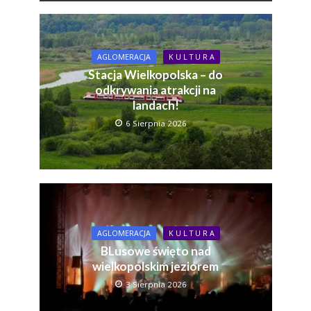
AGLOMERACJA
K U L T U R A
Stacja Wielkopolska – do
odkrywania atrakcji na
landach!
6 Sierpnia 2026
AGLOMERACJA
K U L T U R A
BLusowe święto nad
wielkopolskim jeziorem
3 Sierpnia 2026