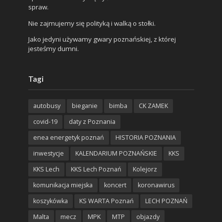
spraw.
Nie zajmujemy się polityką i walką o stołki.
Jako jedyni używamy gwary poznańskiej, z której
jesteśmy dumni.
Tagi
autobusy
bieganie
bimba
CK ZAMEK
covid-19
daty z Poznania
enea energetyk poznań
HISTORIA POZNANIA
inwestycje
KALENDARIUM POZNAŃSKIE
KKS
KKS Lech
KKS Lech Poznań
Kolejorz
komunikacja miejska
koncert
koronawirus
koszykówka
KS WARTA Poznań
LECH POZNAŃ
Malta
mecz
MPK
MTP
objazdy