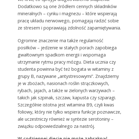
Dodatkowo są one źródłem cennych składników
mineralnych – cynku i magnezu – które wspierają
pracę układu nerwowego, pomagają radzić sobie
ze stresem i poprawiają zdolność zapamiętywania.
Ogromne znaczenie ma także regularność
posiłków – jedzenie w stałych porach zapobiega
gwałtownym spadkom energii i wspomaga
utrzymanie rytmu pracy mózgu. Dieta ucznia czy
studenta powinna być też bogata w witaminy z
grupy B, nazywane „antystresowymi”. Znajdziemy
je w zbożach, nasionach roślin strączkowych,
rybach, jajach, a także w zielonych warzywach –
takich jak szpinak, szczaw, kapusta czy szparagi.
Szczególnie istotna jest witamina B9, czyli kwas
foliowy, który nie tylko wspiera funkcje poznawcze,
ale uczestniczy również w syntezie serotoniny –
związku odpowiedzialnego za nastrój.
W codziennej diecie nie może zabraknąć