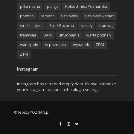
piłka nożna
policja
Politechnika Poznańska
poznań
remont
siatkówka
siatkówka kobiet
straż miejska
Straż Pożarna
szkieły
tramwaj
tramwaje
UAM
utrudnienia
warta poznań
waterpolo
w poznaniu
wypadek
ZDM
ZTM
Instagram
Instagram has returned empty data. Please authorize
your Instagram account in the
plugin settings
.
© lepszyPOZNAN.pl