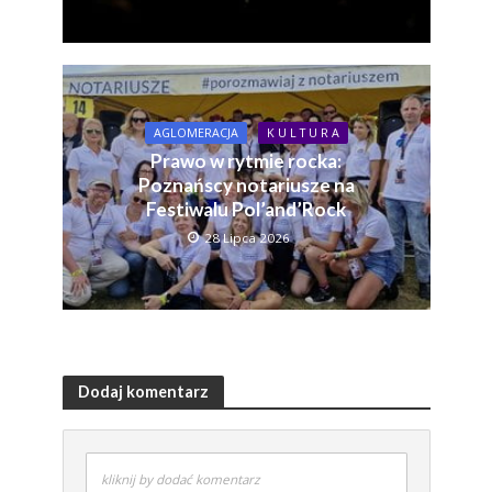
AGLOMERACJA
K U L T U R A
Prawo w rytmie rocka:
Poznańscy notariusze na
Festiwalu Pol’and’Rock
28 Lipca 2026
Dodaj komentarz
kliknij by dodać komentarz