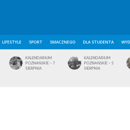
LIFESTYLE
SPORT
SMACZNEGO
DLA STUDENTA
WYD
KALENDARIUM
KALENDARIUM
POZNAŃSKIE – 7
POZNAŃSKIE – 5
SIERPNIA
SIERPNIA