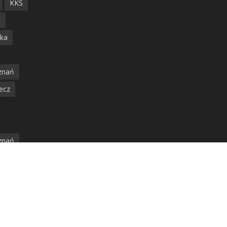
KKS
ń
ska
znań
ecz
znań
jska
amwaj
nia