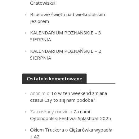
Gratowisku!
BLusowe święto nad wielkopolskim
jeziorem
KALENDARIUM POZNAŃSKIE – 3
SIERPNIA
KALENDARIUM POZNAŃSKIE – 2
SIERPNIA
Ostatnio komentowane
Anonim
o
To w ten weekend zmiana
czasu! Czy to się nam podoba?
Zatroskany rodzic
o
Za nami
Ogólnopolski Festiwal Splashball 2025
Okiem Truckera
o
Ciężarówka wypadła
z A2