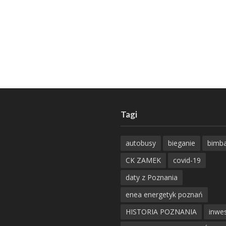
Tagi
autobusy
bieganie
bimb
CK ZAMEK
covid-19
daty z Poznania
enea energetyk poznań
HISTORIA POZNANIA
inwes