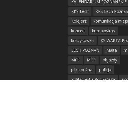
KALENDARIUM POZNAŃSKIE
KKS Lech
KKS Lech Pozna
Kolejorz
komunikacja miej
koncert
koronawirus
koszykówka
KS WARTA Po
LECH POZNAŃ
Malta
m
MPK
MTP
objazdy
piłka nożna
policja
Politechnika Poznańska
po
remont
siatkówka
siatkówka kobiet
straż mie
Straż Pożarna
szkieły
tr
tramwaje
UAM
utrudnie
warta poznań
waterpolo