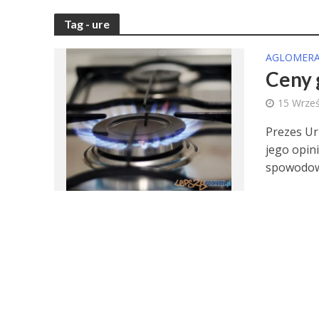
Tag - ure
AGLOMERA
Ceny 
15 Wrześ
Prezes Ur
jego opin
spowodowa