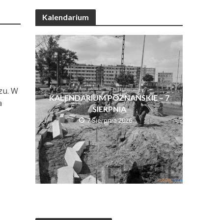
Kalendarium
zu. W
KALENDARIUM POZNAŃSKIE – 7
a
SIERPNIA
7 Sierpnia 2026