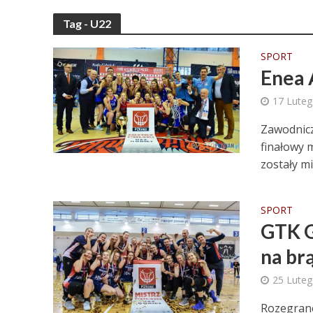
Tag - U22
SPORT
Enea 
17 Lute
Zawodnicz
finałowy 
zostały mi
SPORT
GTK G
na br
25 Lute
Rozegrane