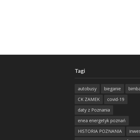
Tagi
autobusy
bieganie
bimb
CK ZAMEK
covid-19
daty z Poznania
enea energetyk poznań
HISTORIA POZNANIA
inwes