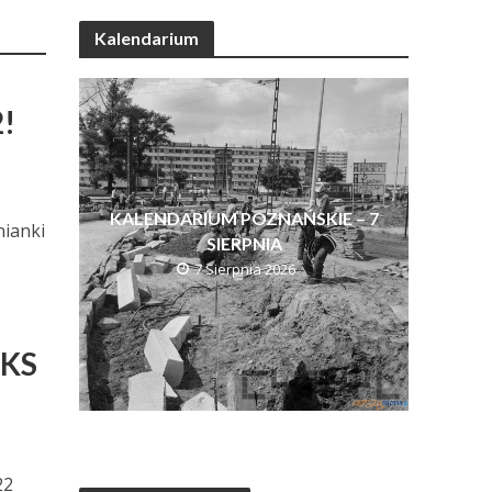
Kalendarium
!
KALENDARIUM POZNAŃSKIE – 7
nianki
SIERPNIA
7 Sierpnia 2026
UKS
22