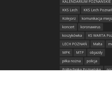
KALENDARIUM POZNAŃSKIE
KKS Lech
KKS Lech Pozna
Kolejorz
komunikacja miej
koncert
koronawirus
koszykówka
KS WARTA Po
LECH POZNAŃ
Malta
m
MPK
MTP
objazdy
piłka nożna
policja
Politechnika Poznańska
po
remont
siatkówka
siatkówka kobiet
straż mie
Straż Pożarna
szkieły
tr
tramwaje
UAM
utrudnie
warta poznań
waterpolo