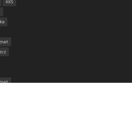
KKS
ń
ska
znań
ecz
znań
jska
amwaj
nia