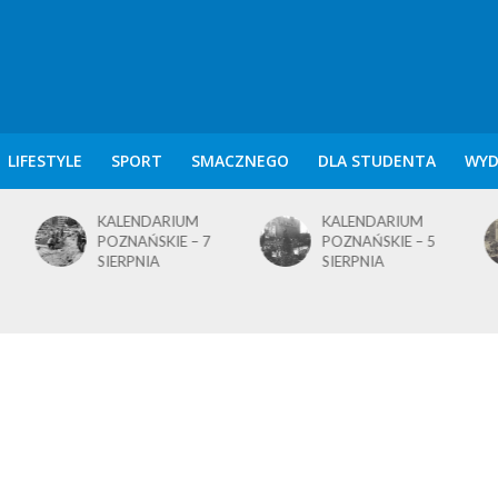
LIFESTYLE
SPORT
SMACZNEGO
DLA STUDENTA
WYD
KALENDARIUM
KALENDARIUM
POZNAŃSKIE – 7
POZNAŃSKIE – 5
SIERPNIA
SIERPNIA