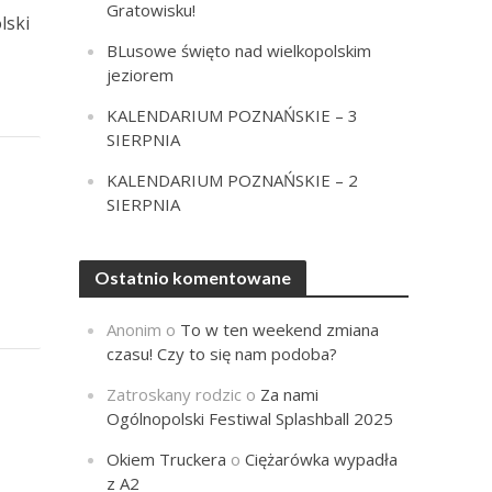
Gratowisku!
lski
BLusowe święto nad wielkopolskim
jeziorem
KALENDARIUM POZNAŃSKIE – 3
SIERPNIA
KALENDARIUM POZNAŃSKIE – 2
SIERPNIA
Ostatnio komentowane
Anonim
o
To w ten weekend zmiana
czasu! Czy to się nam podoba?
Zatroskany rodzic
o
Za nami
Ogólnopolski Festiwal Splashball 2025
Okiem Truckera
o
Ciężarówka wypadła
z A2