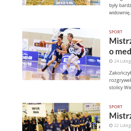
były bardz
widownię..
SPORT
Mistr
o med
24 Lute
Zakończył
rozgrywek
stolicy Wie
SPORT
Mistr
22 Lute