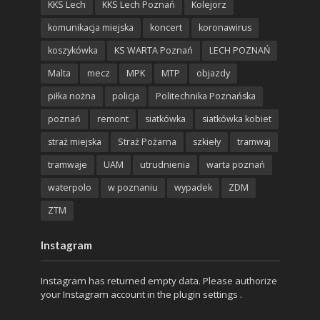
KKS Lech
KKS Lech Poznań
Kolejorz
komunikacja miejska
koncert
koronawirus
koszykówka
KS WARTA Poznań
LECH POZNAŃ
Malta
mecz
MPK
MTP
objazdy
piłka nożna
policja
Politechnika Poznańska
poznań
remont
siatkówka
siatkówka kobiet
straż miejska
Straż Pożarna
szkieły
tramwaj
tramwaje
UAM
utrudnienia
warta poznań
waterpolo
w poznaniu
wypadek
ZDM
ZTM
Instagram
Instagram has returned empty data. Please authorize
your Instagram account in the
plugin settings
.