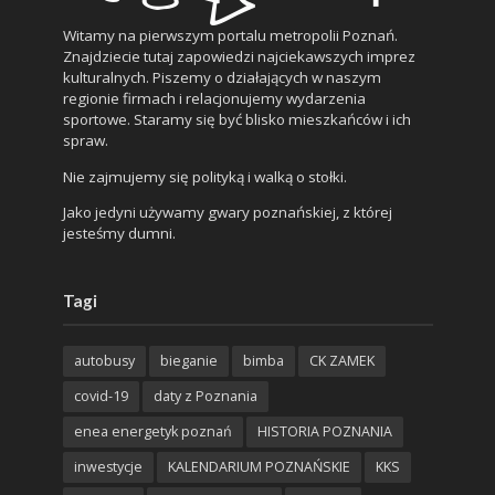
Witamy na pierwszym portalu metropolii Poznań.
Znajdziecie tutaj zapowiedzi najciekawszych imprez
kulturalnych. Piszemy o działających w naszym
regionie firmach i relacjonujemy wydarzenia
sportowe. Staramy się być blisko mieszkańców i ich
spraw.
Nie zajmujemy się polityką i walką o stołki.
Jako jedyni używamy gwary poznańskiej, z której
jesteśmy dumni.
Tagi
autobusy
bieganie
bimba
CK ZAMEK
covid-19
daty z Poznania
enea energetyk poznań
HISTORIA POZNANIA
inwestycje
KALENDARIUM POZNAŃSKIE
KKS