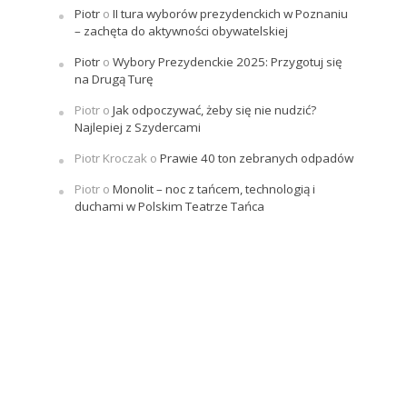
Piotr
o
II tura wyborów prezydenckich w Poznaniu
– zachęta do aktywności obywatelskiej
Piotr
o
Wybory Prezydenckie 2025: Przygotuj się
na Drugą Turę
Piotr
o
Jak odpoczywać, żeby się nie nudzić?
Najlepiej z Szydercami
Piotr Kroczak
o
Prawie 40 ton zebranych odpadów
Piotr
o
Monolit – noc z tańcem, technologią i
duchami w Polskim Teatrze Tańca