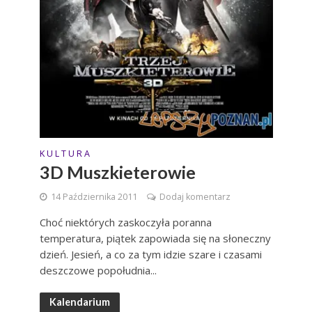
K U L T U R A
3D Muszkieterowie
14 Października 2011
Dodaj komentarz
Choć niektórych zaskoczyła poranna
temperatura, piątek zapowiada się na słoneczny
dzień. Jesień, a co za tym idzie szare i czasami
deszczowe popołudnia...
Kalendarium