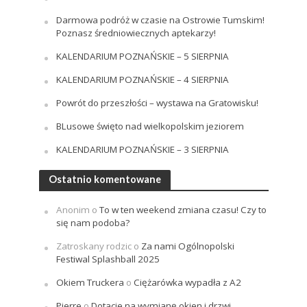
Darmowa podróż w czasie na Ostrowie Tumskim!
Poznasz średniowiecznych aptekarzy!
KALENDARIUM POZNAŃSKIE – 5 SIERPNIA
KALENDARIUM POZNAŃSKIE – 4 SIERPNIA
Powrót do przeszłości – wystawa na Gratowisku!
BLusowe święto nad wielkopolskim jeziorem
KALENDARIUM POZNAŃSKIE – 3 SIERPNIA
Ostatnio komentowane
Anonim
o
To w ten weekend zmiana czasu! Czy to
się nam podoba?
Zatroskany rodzic
o
Za nami Ogólnopolski
Festiwal Splashball 2025
Okiem Truckera
o
Ciężarówka wypadła z A2
Pierre
o
Dotacje na wymianę okien i drzwi