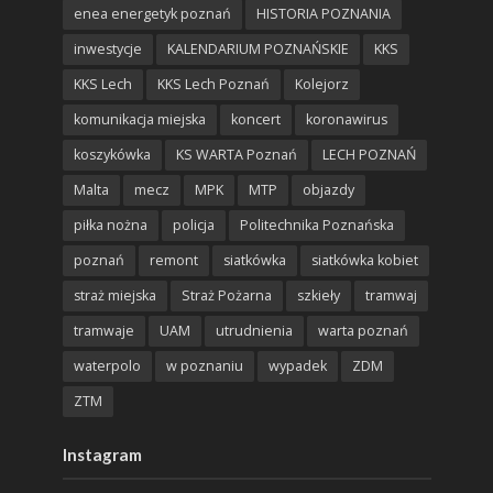
enea energetyk poznań
HISTORIA POZNANIA
inwestycje
KALENDARIUM POZNAŃSKIE
KKS
KKS Lech
KKS Lech Poznań
Kolejorz
komunikacja miejska
koncert
koronawirus
koszykówka
KS WARTA Poznań
LECH POZNAŃ
Malta
mecz
MPK
MTP
objazdy
piłka nożna
policja
Politechnika Poznańska
poznań
remont
siatkówka
siatkówka kobiet
straż miejska
Straż Pożarna
szkieły
tramwaj
tramwaje
UAM
utrudnienia
warta poznań
waterpolo
w poznaniu
wypadek
ZDM
ZTM
Instagram