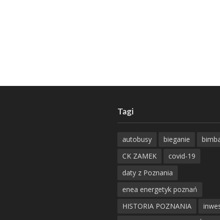
Tagi
autobusy
bieganie
bimb
CK ZAMEK
covid-19
daty z Poznania
enea energetyk poznań
HISTORIA POZNANIA
inwes