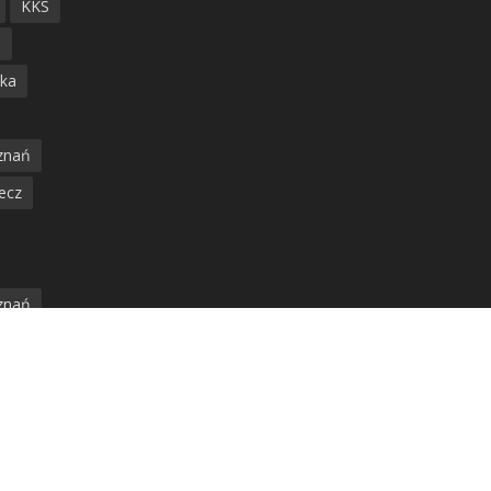
KKS
ń
ska
znań
ecz
znań
jska
amwaj
nia