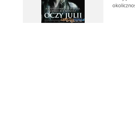
okolicznoś