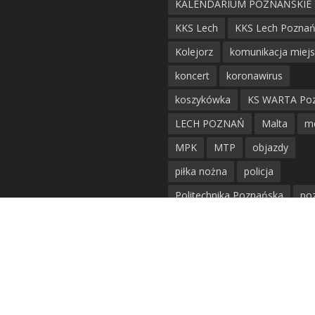
KALENDARIUM POZNAŃSKIE
KKS Lech
KKS Lech Pozna
Kolejorz
komunikacja miej
koncert
koronawirus
koszykówka
KS WARTA Po
LECH POZNAŃ
Malta
m
MPK
MTP
objazdy
piłka nożna
policja
Politechnika Poznańska
po
remont
siatkówka
siatkówka kobiet
straż mie
Straż Pożarna
szkieły
tr
tramwaje
UAM
utrudnie
warta poznań
waterpolo