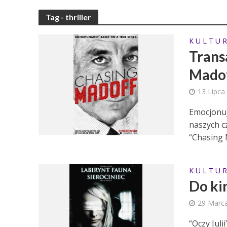
Tag - thriller
K U L T U R
Trans
Madof
13 Lipca
Emocjonuj
naszych c
“Chasing M
K U L T U R
Do ki
29 Marc
“Oczy Juli