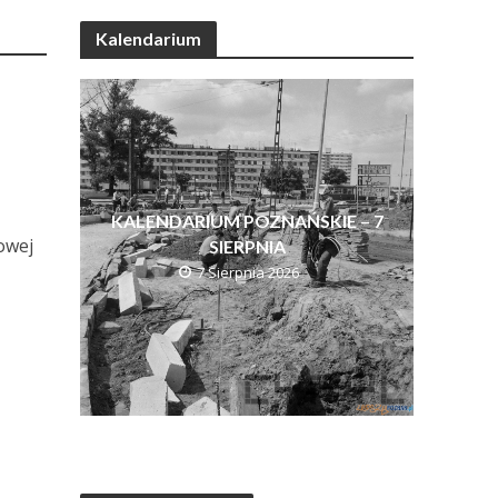
Kalendarium
KALENDARIUM POZNAŃSKIE – 7
owej
SIERPNIA
7 Sierpnia 2026