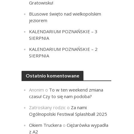
Gratowisku!
BLusowe święto nad wielkopolskim
jeziorem
KALENDARIUM POZNAŃSKIE – 3
SIERPNIA
KALENDARIUM POZNAŃSKIE – 2
SIERPNIA
Ostatnio komentowane
Anonim
o
To w ten weekend zmiana
czasu! Czy to się nam podoba?
Zatroskany rodzic
o
Za nami
Ogólnopolski Festiwal Splashball 2025
Okiem Truckera
o
Ciężarówka wypadła
z A2