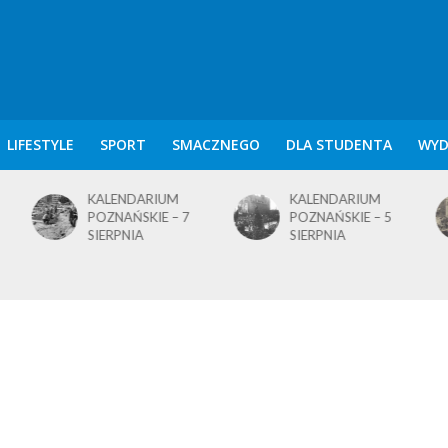
LIFESTYLE
SPORT
SMACZNEGO
DLA STUDENTA
WYD
KALENDARIUM
KALENDARIUM
POZNAŃSKIE – 7
POZNAŃSKIE – 5
SIERPNIA
SIERPNIA