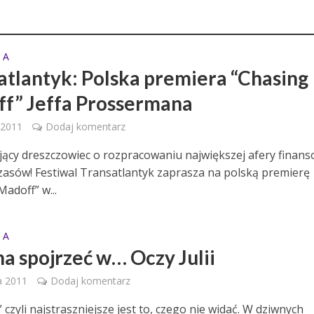
 A
atlantyk: Polska premiera “Chasing
f” Jeffa Prossermana
 2011
Dodaj komentarz
ący dreszczowiec o rozpracowaniu największej afery finans
zasów! Festiwal Transatlantyk zaprasza na polską premierę
adoff” w...
 A
na spojrzeć w… Oczy Julii
a 2011
Dodaj komentarz
i” czyli najstraszniejsze jest to, czego nie widać. W dziwnych