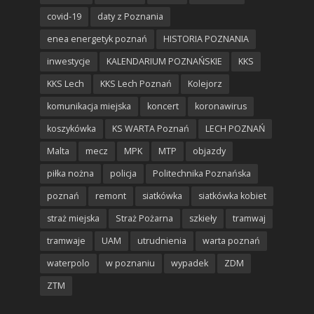
covid-19
daty z Poznania
enea energetyk poznań
HISTORIA POZNANIA
inwestycje
KALENDARIUM POZNAŃSKIE
KKS
KKS Lech
KKS Lech Poznań
Kolejorz
komunikacja miejska
koncert
koronawirus
koszykówka
KS WARTA Poznań
LECH POZNAŃ
Malta
mecz
MPK
MTP
objazdy
piłka nożna
policja
Politechnika Poznańska
poznań
remont
siatkówka
siatkówka kobiet
straż miejska
Straż Pożarna
szkieły
tramwaj
tramwaje
UAM
utrudnienia
warta poznań
waterpolo
w poznaniu
wypadek
ZDM
ZTM