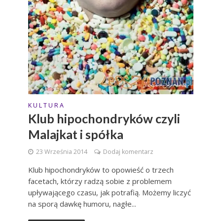
K U L T U R A
Klub hipochondryków czyli
Malajkat i spółka
23 Września 2014
Dodaj komentarz
Klub hipochondryków to opowieść o trzech
facetach, którzy radzą sobie z problemem
upływającego czasu, jak potrafią. Możemy liczyć
na sporą dawkę humoru, nagłe...