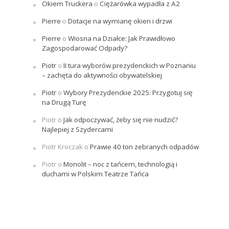
Okiem Truckera
o
Ciężarówka wypadła z A2
Pierre
o
Dotacje na wymianę okien i drzwi
Pierre
o
Wiosna na Działce: Jak Prawidłowo
Zagospodarować Odpady?
Piotr
o
II tura wyborów prezydenckich w Poznaniu
– zachęta do aktywności obywatelskiej
Piotr
o
Wybory Prezydenckie 2025: Przygotuj się
na Drugą Turę
Piotr
o
Jak odpoczywać, żeby się nie nudzić?
Najlepiej z Szydercami
Piotr Kroczak
o
Prawie 40 ton zebranych odpadów
Piotr
o
Monolit – noc z tańcem, technologią i
duchami w Polskim Teatrze Tańca