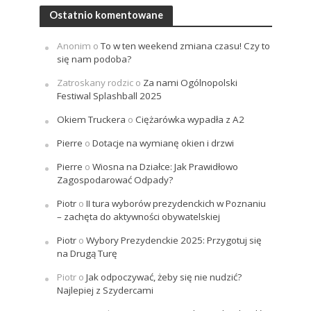
Ostatnio komentowane
Anonim
o
To w ten weekend zmiana czasu! Czy to
się nam podoba?
Zatroskany rodzic
o
Za nami Ogólnopolski
Festiwal Splashball 2025
Okiem Truckera
o
Ciężarówka wypadła z A2
Pierre
o
Dotacje na wymianę okien i drzwi
Pierre
o
Wiosna na Działce: Jak Prawidłowo
Zagospodarować Odpady?
Piotr
o
II tura wyborów prezydenckich w Poznaniu
– zachęta do aktywności obywatelskiej
Piotr
o
Wybory Prezydenckie 2025: Przygotuj się
na Drugą Turę
Piotr
o
Jak odpoczywać, żeby się nie nudzić?
Najlepiej z Szydercami