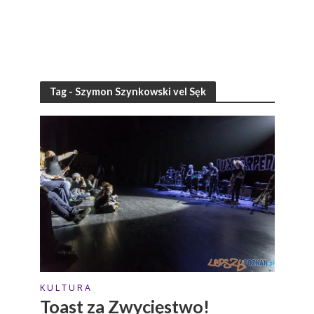
Tag - Szymon Szynkowski vel Sęk
K U L T U R A
Toast za Zwycięstwo!