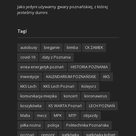
Jako jedyni używamy gwary poznańskiej, z której
jesteśmy dumni.
Tagi
autobusy
bieganie
bimba
CK ZAMEK
covid-19
daty z Poznania
enea energetyk poznań
HISTORIA POZNANIA
inwestycje
KALENDARIUM POZNAŃSKIE
KKS
KKS Lech
KKS Lech Poznań
Kolejorz
komunikacja miejska
koncert
koronawirus
koszykówka
KS WARTA Poznań
LECH POZNAŃ
Malta
mecz
MPK
MTP
objazdy
piłka nożna
policja
Politechnika Poznańska
poznań
remont
siatkówka
siatkówka kobiet