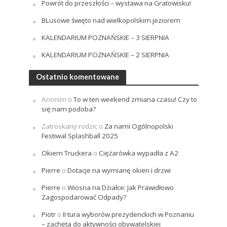
Powrót do przeszłości – wystawa na Gratowisku!
BLusowe święto nad wielkopolskim jeziorem
KALENDARIUM POZNAŃSKIE – 3 SIERPNIA
KALENDARIUM POZNAŃSKIE – 2 SIERPNIA
Ostatnio komentowane
Anonim
o
To w ten weekend zmiana czasu! Czy to
się nam podoba?
Zatroskany rodzic
o
Za nami Ogólnopolski
Festiwal Splashball 2025
Okiem Truckera
o
Ciężarówka wypadła z A2
Pierre
o
Dotacje na wymianę okien i drzwi
Pierre
o
Wiosna na Działce: Jak Prawidłowo
Zagospodarować Odpady?
Piotr
o
II tura wyborów prezydenckich w Poznaniu
– zachęta do aktywności obywatelskiej