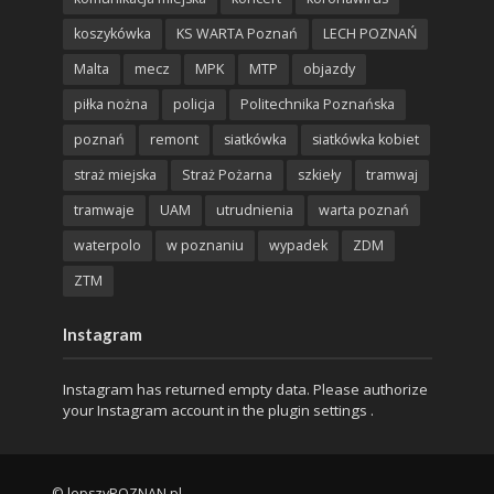
koszykówka
KS WARTA Poznań
LECH POZNAŃ
Malta
mecz
MPK
MTP
objazdy
piłka nożna
policja
Politechnika Poznańska
poznań
remont
siatkówka
siatkówka kobiet
straż miejska
Straż Pożarna
szkieły
tramwaj
tramwaje
UAM
utrudnienia
warta poznań
waterpolo
w poznaniu
wypadek
ZDM
ZTM
Instagram
Instagram has returned empty data. Please authorize
your Instagram account in the
plugin settings
.
© lepszyPOZNAN.pl