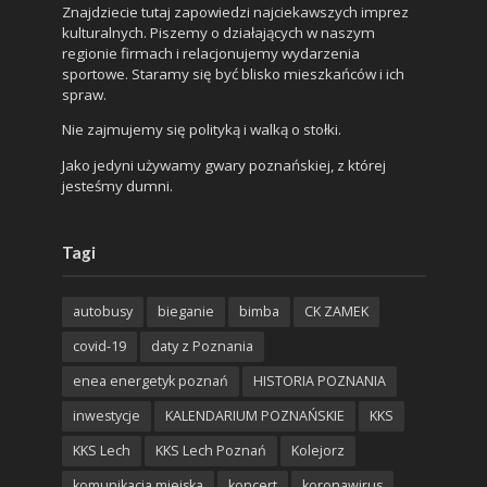
Znajdziecie tutaj zapowiedzi najciekawszych imprez
kulturalnych. Piszemy o działających w naszym
regionie firmach i relacjonujemy wydarzenia
sportowe. Staramy się być blisko mieszkańców i ich
spraw.
Nie zajmujemy się polityką i walką o stołki.
Jako jedyni używamy gwary poznańskiej, z której
jesteśmy dumni.
Tagi
autobusy
bieganie
bimba
CK ZAMEK
covid-19
daty z Poznania
enea energetyk poznań
HISTORIA POZNANIA
inwestycje
KALENDARIUM POZNAŃSKIE
KKS
KKS Lech
KKS Lech Poznań
Kolejorz
komunikacja miejska
koncert
koronawirus