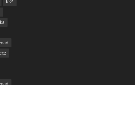
KKS
ń
ska
znań
ecz
znań
jska
amwaj
nia