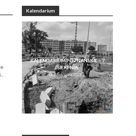
Kalendarium
KALENDARIUM POZNAŃSKIE – 7
ze
SIERPNIA
..
7 Sierpnia 2026