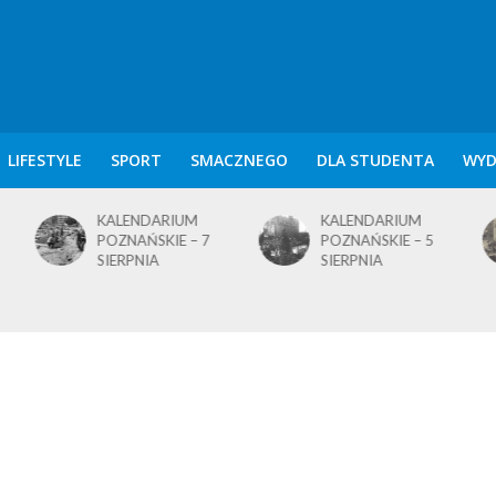
LIFESTYLE
SPORT
SMACZNEGO
DLA STUDENTA
WYD
KALENDARIUM
KALENDARIUM
POZNAŃSKIE – 7
POZNAŃSKIE – 5
SIERPNIA
SIERPNIA