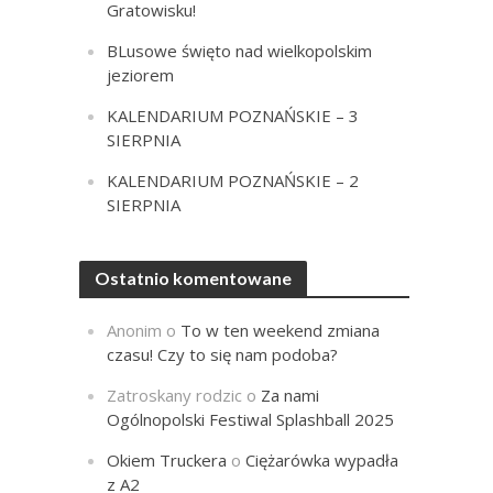
Gratowisku!
BLusowe święto nad wielkopolskim
jeziorem
KALENDARIUM POZNAŃSKIE – 3
SIERPNIA
KALENDARIUM POZNAŃSKIE – 2
SIERPNIA
Ostatnio komentowane
Anonim
o
To w ten weekend zmiana
czasu! Czy to się nam podoba?
Zatroskany rodzic
o
Za nami
Ogólnopolski Festiwal Splashball 2025
Okiem Truckera
o
Ciężarówka wypadła
z A2