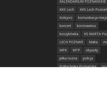
KALENDARIUM POZNAŃSKIE
KKS Lech
KKS Lech Pozna
Kolejorz
komunikacja miej
koncert
koronawirus
koszykówka
KS WARTA Po
LECH POZNAŃ
Malta
m
MPK
MTP
objazdy
piłka nożna
policja
Politechnika Poznańska
po
remont
siatkówka
siatkówka kobiet
straż mie
Straż Pożarna
szkieły
tr
tramwaje
UAM
utrudnie
warta poznań
waterpolo