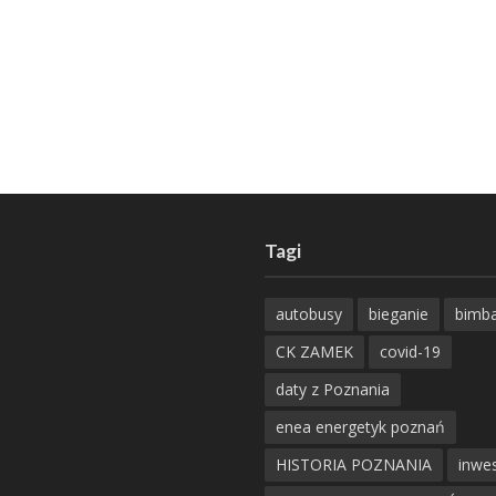
Tagi
autobusy
bieganie
bimb
CK ZAMEK
covid-19
daty z Poznania
enea energetyk poznań
HISTORIA POZNANIA
inwes