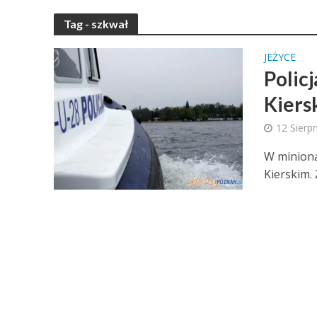
Tag - szkwał
JEŻYCE
Policj
Kiers
12 Sierp
W minioną 
Kierskim. 