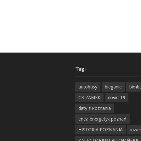
Tagi
autobusy
bieganie
bimb
CK ZAMEK
covid-19
daty z Poznania
enea energetyk poznań
HISTORIA POZNANIA
inwes
KALENDARIUM POZNAŃSKIE