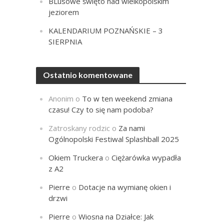
BLusowe święto nad wielkopolskim
jeziorem
KALENDARIUM POZNAŃSKIE – 3
SIERPNIA
Ostatnio komentowane
Anonim
o
To w ten weekend zmiana
czasu! Czy to się nam podoba?
Zatroskany rodzic
o
Za nami
Ogólnopolski Festiwal Splashball 2025
Okiem Truckera
o
Ciężarówka wypadła
z A2
Pierre
o
Dotacje na wymianę okien i
drzwi
Pierre
o
Wiosna na Działce: Jak