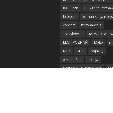
KKS Lech
KKS Lech Pozna
Kolejorz
komunikacja miej
koncert
koronawirus
koszykówka
KS WARTA Po
LECH POZNAŃ
Malta
m
MPK
MTP
objazdy
piłka nożna
policja
Politechnika Poznańska
po
remont
siatkówka
siatkówka kobiet
straż mie
Straż Pożarna
szkieły
tr
tramwaje
UAM
utrudnie
warta poznań
waterpolo