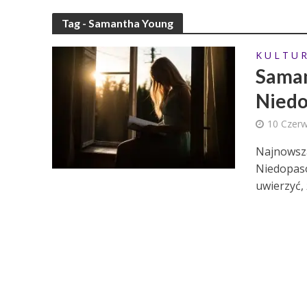
Tag - Samantha Young
K U L T U R
Saman
Nied
10 Czer
Najnowsza
Niedopaso
uwierzyć, 