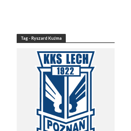
Tag - Ryszard Kuźma