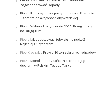
Pierre
o
Wiosna na Działce: Jak Prawidłowo
Zagospodarować Odpady?
Piotr
o
II tura wyborów prezydenckich w Poznaniu
– zachęta do aktywności obywatelskiej
Piotr
o
Wybory Prezydenckie 2025: Przygotuj się
na Drugą Turę
Piotr
o
Jak odpoczywać, żeby się nie nudzić?
Najlepiej z Szydercami
Piotr Kroczak
o
Prawie 40 ton zebranych odpadów
Piotr
o
Monolit – noc z tańcem, technologią i
duchami w Polskim Teatrze Tańca