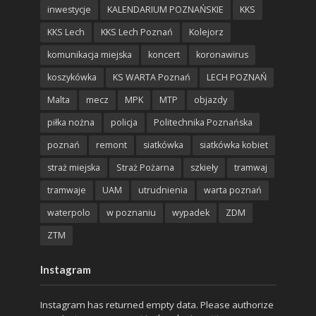
inwestycje
KALENDARIUM POZNAŃSKIE
KKS
KKS Lech
KKS Lech Poznań
Kolejorz
komunikacja miejska
koncert
koronawirus
koszykówka
KS WARTA Poznań
LECH POZNAŃ
Malta
mecz
MPK
MTP
objazdy
piłka nożna
policja
Politechnika Poznańska
poznań
remont
siatkówka
siatkówka kobiet
straż miejska
Straż Pożarna
szkieły
tramwaj
tramwaje
UAM
utrudnienia
warta poznań
waterpolo
w poznaniu
wypadek
ZDM
ZTM
Instagram
Instagram has returned empty data. Please authorize