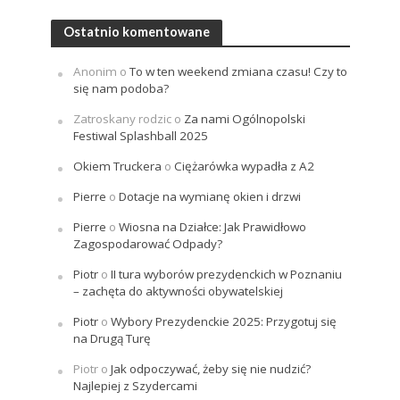
Ostatnio komentowane
Anonim
o
To w ten weekend zmiana czasu! Czy to
się nam podoba?
Zatroskany rodzic
o
Za nami Ogólnopolski
Festiwal Splashball 2025
Okiem Truckera
o
Ciężarówka wypadła z A2
Pierre
o
Dotacje na wymianę okien i drzwi
Pierre
o
Wiosna na Działce: Jak Prawidłowo
Zagospodarować Odpady?
Piotr
o
II tura wyborów prezydenckich w Poznaniu
– zachęta do aktywności obywatelskiej
Piotr
o
Wybory Prezydenckie 2025: Przygotuj się
na Drugą Turę
Piotr
o
Jak odpoczywać, żeby się nie nudzić?
Najlepiej z Szydercami