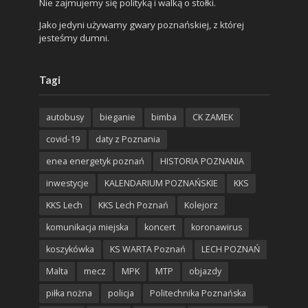
Nie zajmujemy się polityką i walką o stołki.
Jako jedyni używamy gwary poznańskiej, z której
jesteśmy dumni.
Tagi
autobusy
bieganie
bimba
CK ZAMEK
covid-19
daty z Poznania
enea energetyk poznań
HISTORIA POZNANIA
inwestycje
KALENDARIUM POZNAŃSKIE
KKS
KKS Lech
KKS Lech Poznań
Kolejorz
komunikacja miejska
koncert
koronawirus
koszykówka
KS WARTA Poznań
LECH POZNAŃ
Malta
mecz
MPK
MTP
objazdy
piłka nożna
policja
Politechnika Poznańska