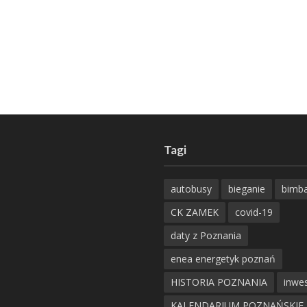
Tagi
autobusy
bieganie
bimb
CK ZAMEK
covid-19
daty z Poznania
enea energetyk poznań
HISTORIA POZNANIA
inwes
KALENDARIUM POZNAŃSKIE