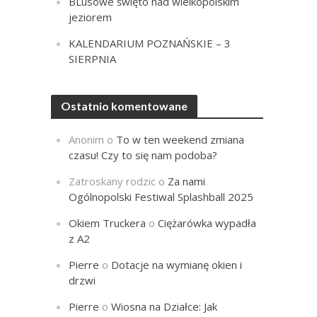
BLusowe święto nad wielkopolskim
jeziorem
KALENDARIUM POZNAŃSKIE – 3
SIERPNIA
Ostatnio komentowane
Anonim
o
To w ten weekend zmiana
czasu! Czy to się nam podoba?
Zatroskany rodzic
o
Za nami
Ogólnopolski Festiwal Splashball 2025
Okiem Truckera
o
Ciężarówka wypadła
z A2
Pierre
o
Dotacje na wymianę okien i
drzwi
Pierre
o
Wiosna na Działce: Jak