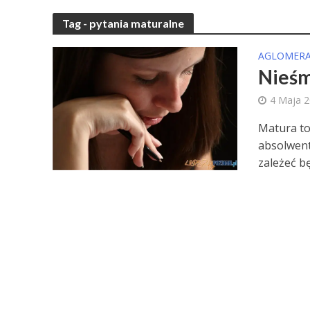
Tag - pytania maturalne
AGLOMERA
Nieśm
4 Maja 
Matura to
absolwent
zależeć bę