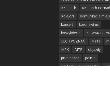
KKS Lech
KKS Lech Pozna
Kolejorz
komunikacja miej
koncert
koronawirus
koszykówka
KS WARTA Po
LECH POZNAŃ
Malta
m
MPK
MTP
objazdy
piłka nożna
policja
Politechnika Poznańska
po
remont
siatkówka
siatkówka kobiet
straż mie
Straż Pożarna
szkieły
tr
tramwaje
UAM
utrudnie
warta poznań
waterpolo