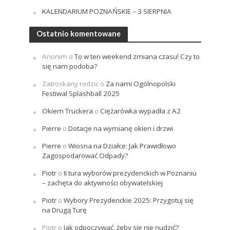
KALENDARIUM POZNAŃSKIE – 3 SIERPNIA
Ostatnio komentowane
Anonim
o
To w ten weekend zmiana czasu! Czy to
się nam podoba?
Zatroskany rodzic
o
Za nami Ogólnopolski
Festiwal Splashball 2025
Okiem Truckera
o
Ciężarówka wypadła z A2
Pierre
o
Dotacje na wymianę okien i drzwi
Pierre
o
Wiosna na Działce: Jak Prawidłowo
Zagospodarować Odpady?
Piotr
o
II tura wyborów prezydenckich w Poznaniu
– zachęta do aktywności obywatelskiej
Piotr
o
Wybory Prezydenckie 2025: Przygotuj się
na Drugą Turę
Piotr
o
Jak odpoczywać, żeby się nie nudzić?