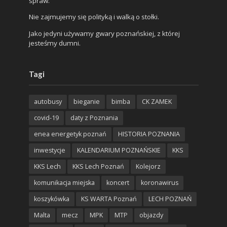
spraw.
Nie zajmujemy się polityką i walką o stołki.
Jako jedyni używamy gwary poznańskiej, z której
jesteśmy dumni.
Tagi
autobusy
bieganie
bimba
CK ZAMEK
covid-19
daty z Poznania
enea energetyk poznań
HISTORIA POZNANIA
inwestycje
KALENDARIUM POZNAŃSKIE
KKS
KKS Lech
KKS Lech Poznań
Kolejorz
komunikacja miejska
koncert
koronawirus
koszykówka
KS WARTA Poznań
LECH POZNAŃ
Malta
mecz
MPK
MTP
objazdy