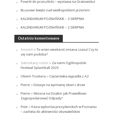
Powrót do przeszłości – wystawa na Gratowisku!
BLusowe święto nad wielkopolskim jeziorem
KALENDARIUM POZNAŃSKIE – 3 SIERPNIA
KALENDARIUM POZNAŃSKIE – 2 SIERPNIA
Ostatnio komentowane
Anonim
o
To w ten weekend zmiana czasu! Czy to
się nam podoba?
Zatroskany rodzic
o
Za nami Ogólnopolski
Festiwal Splashball 2025
Okiem Truckera
o
Ciężarówka wypadła z A2
Pierre
o
Dotacje na wymianę okien i drzwi
Pierre
o
Wiosna na Działce: Jak Prawidłowo
Zagospodarować Odpady?
Piotr
o
II tura wyborów prezydenckich w Poznaniu
– zachęta do aktywności obywatelskiej