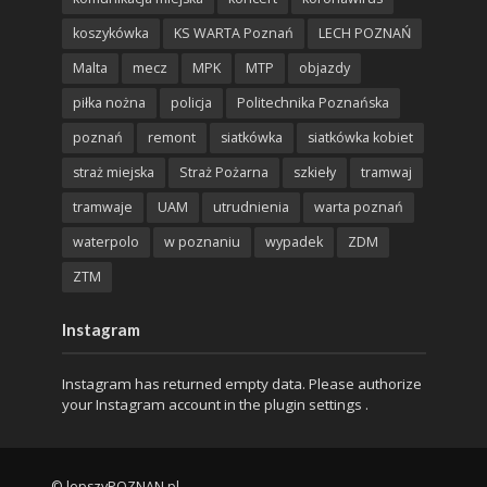
koszykówka
KS WARTA Poznań
LECH POZNAŃ
Malta
mecz
MPK
MTP
objazdy
piłka nożna
policja
Politechnika Poznańska
poznań
remont
siatkówka
siatkówka kobiet
straż miejska
Straż Pożarna
szkieły
tramwaj
tramwaje
UAM
utrudnienia
warta poznań
waterpolo
w poznaniu
wypadek
ZDM
ZTM
Instagram
Instagram has returned empty data. Please authorize
your Instagram account in the
plugin settings
.
© lepszyPOZNAN.pl