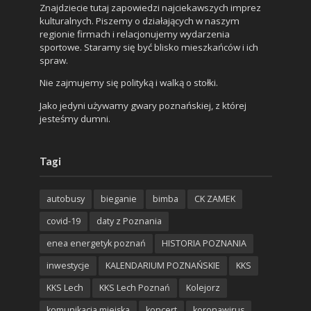
Znajdziecie tutaj zapowiedzi najciekawszych imprez
kulturalnych. Piszemy o działających w naszym
regionie firmach i relacjonujemy wydarzenia
sportowe. Staramy się być blisko mieszkańców i ich
spraw.
Nie zajmujemy się polityką i walką o stołki.
Jako jedyni używamy gwary poznańskiej, z której
jesteśmy dumni.
Tagi
autobusy
bieganie
bimba
CK ZAMEK
covid-19
daty z Poznania
enea energetyk poznań
HISTORIA POZNANIA
inwestycje
KALENDARIUM POZNAŃSKIE
KKS
KKS Lech
KKS Lech Poznań
Kolejorz
komunikacja miejska
koncert
koronawirus