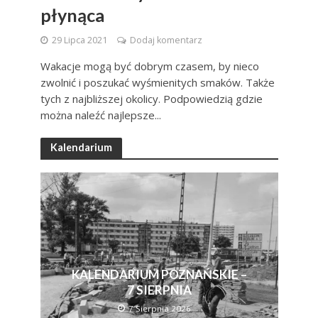
płynąca
29 Lipca 2021
Dodaj komentarz
Wakacje mogą być dobrym czasem, by nieco
zwolnić i poszukać wyśmienitych smaków. Także
tych z najbliższej okolicy. Podpowiedzią gdzie
można naleźć najlepsze...
Kalendarium
KALENDARIUM POZNAŃSKIE –
7 SIERPNIA
7 Sierpnia 2026