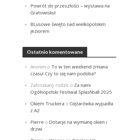
Powrót do przeszłości – wystawa na
Gratowisku!
BLusowe święto nad wielkopolskim
jeziorem
Ostatnio komentowane
Anonim
o
To w ten weekend zmiana
czasu! Czy to się nam podoba?
Zatroskany rodzic
o
Za nami
Ogólnopolski Festiwal Splashball 2025
Okiem Truckera
o
Ciężarówka wypadła
z A2
Pierre
o
Dotacje na wymianę okien i
drzwi