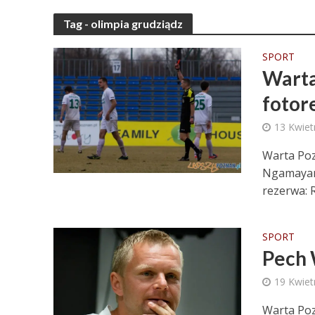
Tag - olimpia grudziądz
SPORT
Warta
fotor
13 Kwiet
Warta Poz
Ngamayama
rezerwa: R
SPORT
Pech 
19 Kwiet
Warta Poz