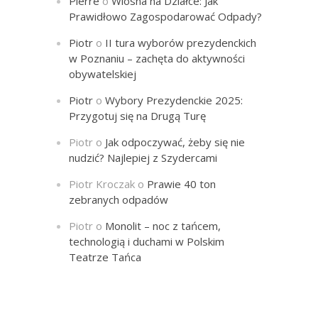
Pierre
o
Wiosna na Działce: Jak
Prawidłowo Zagospodarować Odpady?
Piotr
o
II tura wyborów prezydenckich
w Poznaniu – zachęta do aktywności
obywatelskiej
Piotr
o
Wybory Prezydenckie 2025:
Przygotuj się na Drugą Turę
Piotr
o
Jak odpoczywać, żeby się nie
nudzić? Najlepiej z Szydercami
Piotr Kroczak
o
Prawie 40 ton
zebranych odpadów
Piotr
o
Monolit – noc z tańcem,
technologią i duchami w Polskim
Teatrze Tańca