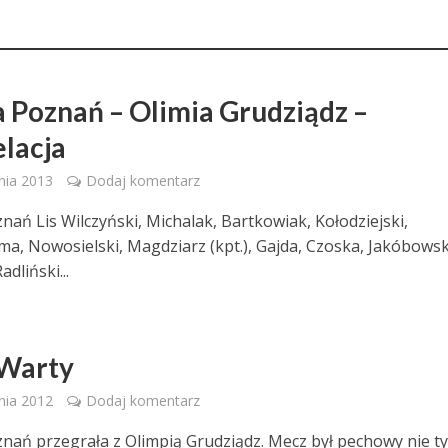
 Poznań – Olimia Grudziądz –
elacja
nia 2013
Dodaj komentarz
nań Lis Wilczyński, Michalak, Bartkowiak, Kołodziejski,
, Nowosielski, Magdziarz (kpt.), Gajda, Czoska, Jakóbowsk
adliński...
Warty
nia 2012
Dodaj komentarz
nań przegrała z Olimpią Grudziądz. Mecz był pechowy nie ty