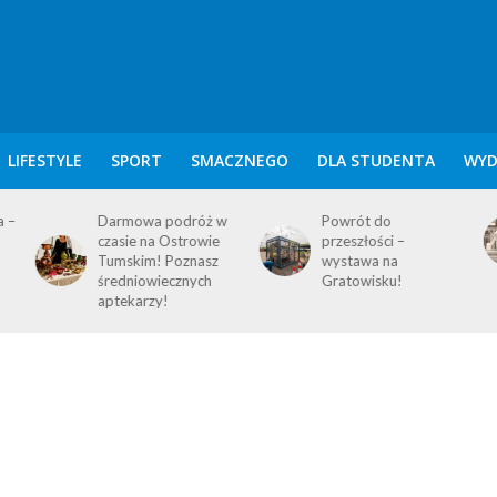
LIFESTYLE
SPORT
SMACZNEGO
DLA STUDENTA
WYD
w
Powrót do
KALENDARIUM
przeszłości –
POZNAŃSKIE – 9
wystawa na
SIERPNIA
Gratowisku!