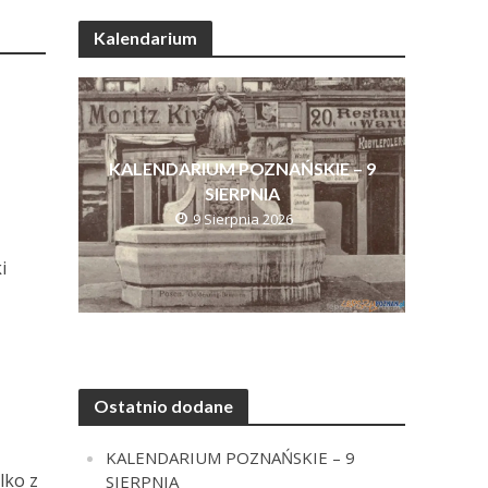
Kalendarium
KALENDARIUM POZNAŃSKIE – 9
SIERPNIA
9 Sierpnia 2026
i
Ostatnio dodane
KALENDARIUM POZNAŃSKIE – 9
lko z
SIERPNIA