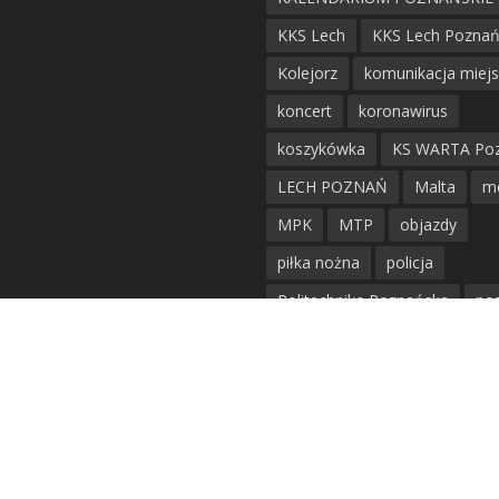
KKS Lech
KKS Lech Pozna
Kolejorz
komunikacja miej
koncert
koronawirus
koszykówka
KS WARTA Po
LECH POZNAŃ
Malta
m
MPK
MTP
objazdy
piłka nożna
policja
Politechnika Poznańska
po
remont
siatkówka
siatkówka kobiet
straż mie
Straż Pożarna
szkieły
tr
tramwaje
UAM
utrudnie
warta poznań
waterpolo