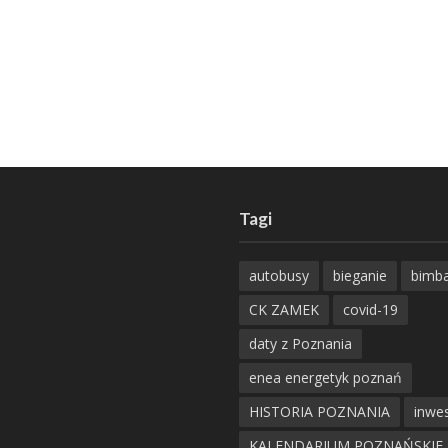
Tagi
autobusy
bieganie
bimb
CK ZAMEK
covid-19
daty z Poznania
enea energetyk poznań
HISTORIA POZNANIA
inwes
KALENDARIUM POZNAŃSKIE