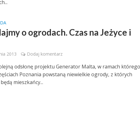
h...
LDA
ajmy o ogrodach. Czas na Jeżyce i
ę
nia 2013
Dodaj komentarz
olejną odsłonę projektu Generator Malta, w ramach któreg
zęściach Poznania powstaną niewielkie ogrody, z których
 będą mieszkańcy...