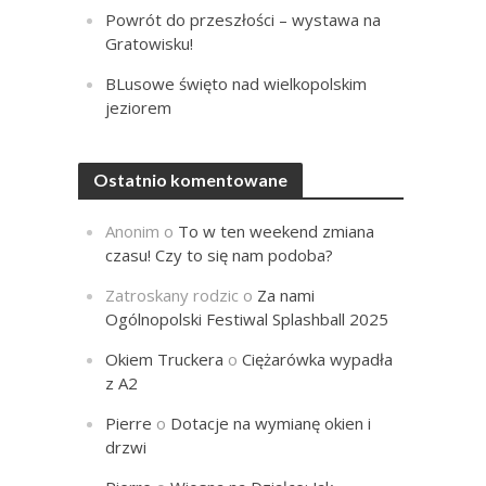
Powrót do przeszłości – wystawa na
Gratowisku!
BLusowe święto nad wielkopolskim
jeziorem
Ostatnio komentowane
Anonim
o
To w ten weekend zmiana
czasu! Czy to się nam podoba?
Zatroskany rodzic
o
Za nami
Ogólnopolski Festiwal Splashball 2025
Okiem Truckera
o
Ciężarówka wypadła
z A2
Pierre
o
Dotacje na wymianę okien i
drzwi