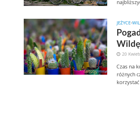
najbliższyc
JEŻYCE
WI
•
Pogad
Wild
20 Kwiet
Czas na k
różnych c
korzystać