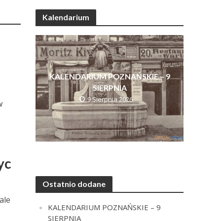
Kalendarium
KALENDARIUM POZNAŃSKIE – 9
SIERPNIA
9 Sierpnia 2026
w
yc
Ostatnio dodane
 ale
KALENDARIUM POZNAŃSKIE – 9
SIERPNIA