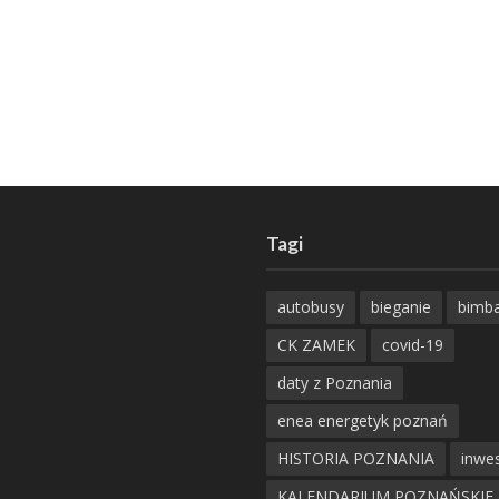
Tagi
autobusy
bieganie
bimb
CK ZAMEK
covid-19
daty z Poznania
enea energetyk poznań
HISTORIA POZNANIA
inwes
KALENDARIUM POZNAŃSKIE