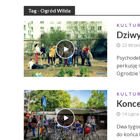
Tag - Ogród Wilda
K U L T U R
Dziwy
22 Wrześ
Psychodel
perkusję 
Ogrodzie W
K U L T U R
Konce
14 Lipca
Dwa tygod
do końca 