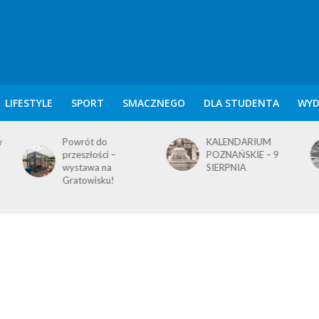
LIFESTYLE
SPORT
SMACZNEGO
DLA STUDENTA
WYD
w
Powrót do
KALENDARIUM
przeszłości –
POZNAŃSKIE – 9
wystawa na
SIERPNIA
Gratowisku!