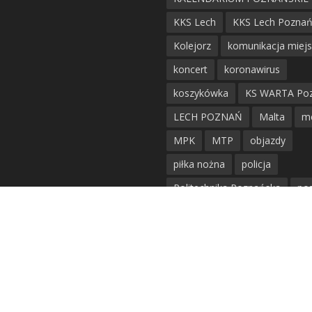
KKS Lech
KKS Lech Pozna
Kolejorz
komunikacja miej
koncert
koronawirus
koszykówka
KS WARTA Po
LECH POZNAŃ
Malta
m
MPK
MTP
objazdy
piłka nożna
policja
Politechnika Poznańska
po
remont
siatkówka
siatkówka kobiet
straż mie
Straż Pożarna
szkieły
tr
tramwaje
UAM
utrudnie
warta poznań
waterpolo