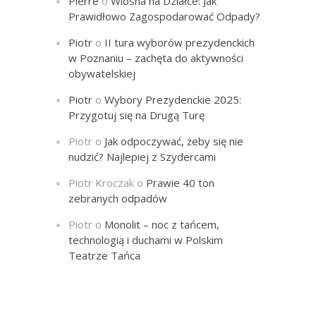
Pierre
o
Wiosna na Działce: Jak
Prawidłowo Zagospodarować Odpady?
Piotr
o
II tura wyborów prezydenckich
w Poznaniu – zachęta do aktywności
obywatelskiej
Piotr
o
Wybory Prezydenckie 2025:
Przygotuj się na Drugą Turę
Piotr
o
Jak odpoczywać, żeby się nie
nudzić? Najlepiej z Szydercami
Piotr Kroczak
o
Prawie 40 ton
zebranych odpadów
Piotr
o
Monolit – noc z tańcem,
technologią i duchami w Polskim
Teatrze Tańca