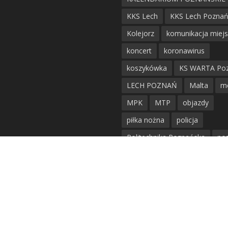
KKS Lech
KKS Lech Pozna
Kolejorz
komunikacja miej
koncert
koronawirus
koszykówka
KS WARTA Po
LECH POZNAŃ
Malta
m
MPK
MTP
objazdy
piłka nożna
policja
Politechnika Poznańska
po
remont
siatkówka
siatkówka kobiet
straż mie
Straż Pożarna
szkieły
tr
tramwaje
UAM
utrudnie
warta poznań
waterpolo