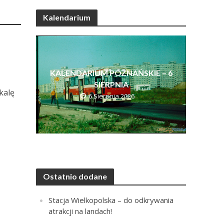
Kalendarium
KALENDARIUM POZNAŃSKIE – 6
SIERPNIA
kalę
6 Sierpnia 2026
Ostatnio dodane
Stacja Wielkopolska – do odkrywania
atrakcji na landach!