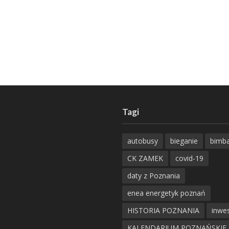
Tagi
autobusy
bieganie
bimb
CK ZAMEK
covid-19
daty z Poznania
enea energetyk poznań
HISTORIA POZNANIA
inwes
KALENDARIUM POZNAŃSKIE