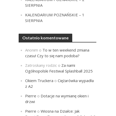
SIERPNIA
KALENDARIUM POZNAŃSKIE – 1
SIERPNIA
Ostatnio komentowane
Anonim
o
To w ten weekend zmiana
czasu! Czy to się nam podoba?
Zatroskany rodzic
o
Za nami
Ogólnopolski Festiwal Splashball 2025
Okiem Truckera
o
Ciężarówka wypadła
z A2
Pierre
o
Dotacje na wymianę okien i
drzwi
Pierre
o
Wiosna na Działce: Jak