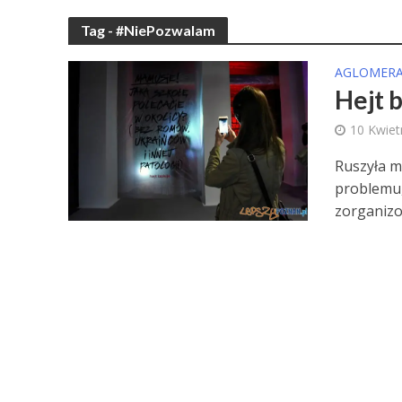
Tag - #NiePozwalam
AGLOMERA
Hejt 
10 Kwiet
Ruszyła m
problemu,
zorganizo