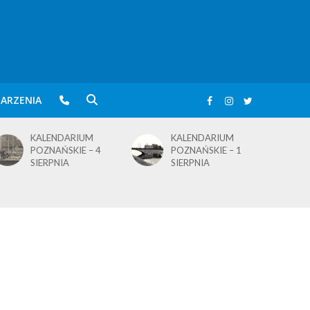
ARZENIA
KALENDARIUM
BLusowe święto nad
POZNAŃSKIE – 1
wielkopolskim
SIERPNIA
jeziorem