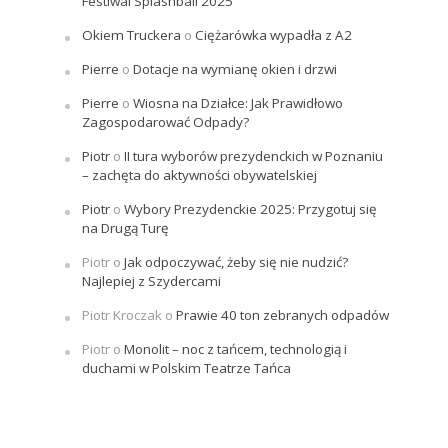
Festiwal Splashball 2025
Okiem Truckera
o
Ciężarówka wypadła z A2
Pierre
o
Dotacje na wymianę okien i drzwi
Pierre
o
Wiosna na Działce: Jak Prawidłowo
Zagospodarować Odpady?
Piotr
o
II tura wyborów prezydenckich w Poznaniu
– zachęta do aktywności obywatelskiej
Piotr
o
Wybory Prezydenckie 2025: Przygotuj się
na Drugą Turę
Piotr
o
Jak odpoczywać, żeby się nie nudzić?
Najlepiej z Szydercami
Piotr Kroczak
o
Prawie 40 ton zebranych odpadów
Piotr
o
Monolit – noc z tańcem, technologią i
duchami w Polskim Teatrze Tańca