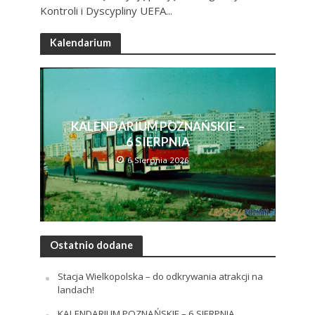
Kontroli i Dyscypliny UEFA...
Kalendarium
KALENDARIUM POZNAŃSKIE –
6 SIERPNIA
6 Sierpnia 2026
Ostatnio dodane
Stacja Wielkopolska – do odkrywania atrakcji na
landach!
KALENDARIUM POZNAŃSKIE – 6 SIERPNIA