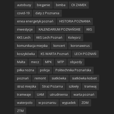
autobusy
bieganie
bimba
CK ZAMEK
covid-19
daty z Poznania
enea energetyk poznań
HISTORIA POZNANIA
inwestycje
KALENDARIUM POZNAŃSKIE
KKS
KKS Lech
KKS Lech Poznań
Kolejorz
komunikacja miejska
koncert
koronawirus
koszykówka
KS WARTA Poznań
LECH POZNAŃ
Malta
mecz
MPK
MTP
objazdy
piłka nożna
policja
Politechnika Poznańska
poznań
remont
siatkówka
siatkówka kobiet
straż miejska
Straż Pożarna
szkieły
tramwaj
tramwaje
UAM
utrudnienia
warta poznań
waterpolo
w poznaniu
wypadek
ZDM
ZTM