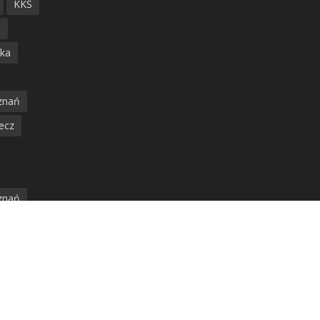
KKS
ń
ska
znań
ecz
znań
jska
amwaj
nia