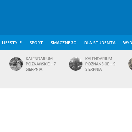
LIFESTYLE
SPORT
SMACZNEGO
DLA STUDENTA
WYD
KALENDARIUM
KALENDARIUM
POZNAŃSKIE – 7
POZNAŃSKIE – 5
SIERPNIA
SIERPNIA