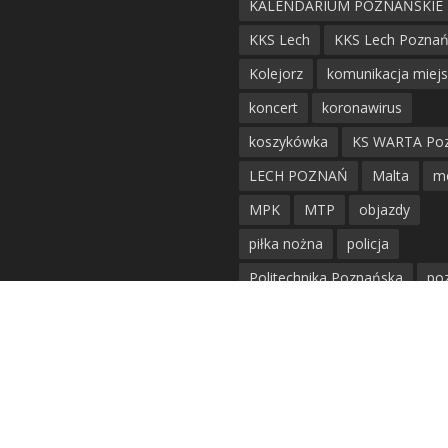
KALENDARIUM POZNAŃSKIE
KKS Lech
KKS Lech Pozna
Kolejorz
komunikacja miej
koncert
koronawirus
koszykówka
KS WARTA Po
LECH POZNAŃ
Malta
m
MPK
MTP
objazdy
piłka nożna
policja
Politechnika Poznańska
po
remont
siatkówka
siatkówka kobiet
straż mie
Straż Pożarna
szkieły
tr
tramwaje
UAM
utrudnie
warta poznań
waterpolo