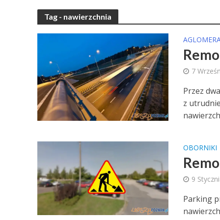
Tag - nawierzchnia
AGLOMERA
Remon
7 Wrześn
Przez dwa
z utrudni
nawierzchn
OBORNIKI
Remon
9 Styczn
Parking p
nawierzch