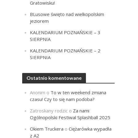
Gratowisku!
BLusowe święto nad wielkopolskim
jeziorem
KALENDARIUM POZNAŃSKIE – 3
SIERPNIA
KALENDARIUM POZNAŃSKIE – 2
SIERPNIA
Ostatnio komentowane
Anonim
o
To w ten weekend zmiana
czasu! Czy to się nam podoba?
Zatroskany rodzic
o
Za nami
Ogólnopolski Festiwal Splashball 2025
Okiem Truckera
o
Ciężarówka wypadła
z A2