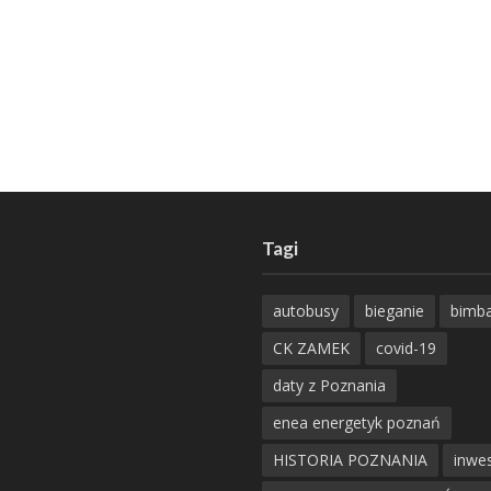
Tagi
autobusy
bieganie
bimb
CK ZAMEK
covid-19
daty z Poznania
enea energetyk poznań
HISTORIA POZNANIA
inwes