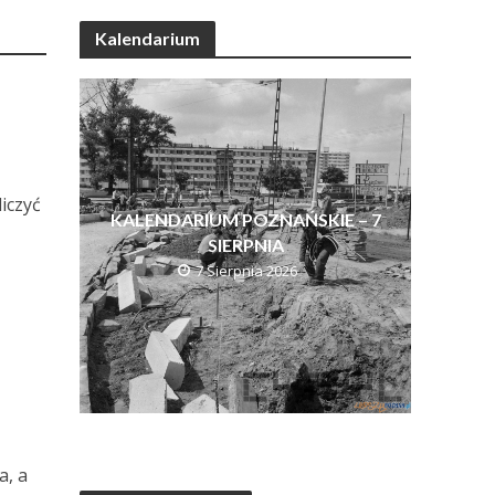
Kalendarium
iczyć
KALENDARIUM POZNAŃSKIE – 7
SIERPNIA
7 Sierpnia 2026
a, a