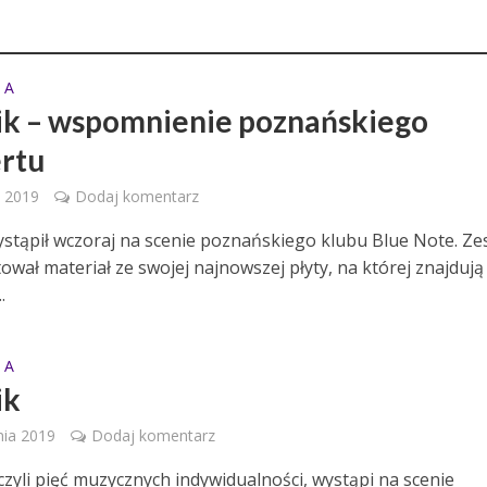
 A
k – wspomnienie poznańskiego
rtu
 2019
Dodaj komentarz
stąpił wczoraj na scenie poznańskiego klubu Blue Note. Ze
wał materiał ze swojej najnowszej płyty, na której znajdują 
.
 A
ik
nia 2019
Dodaj komentarz
czyli pięć muzycznych indywidualności, wystąpi na scenie