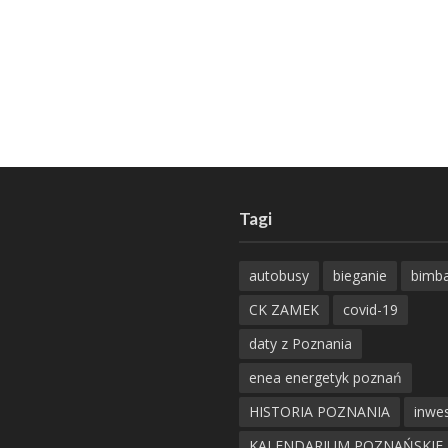
Tagi
autobusy
bieganie
bimb
CK ZAMEK
covid-19
daty z Poznania
enea energetyk poznań
HISTORIA POZNANIA
inwes
KALENDARIUM POZNAŃSKIE