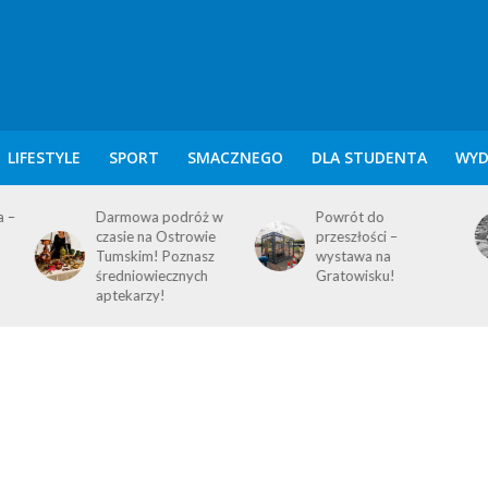
LIFESTYLE
SPORT
SMACZNEGO
DLA STUDENTA
WYD
w
Powrót do
KALENDARIUM
przeszłości –
POZNAŃSKIE – 7
wystawa na
SIERPNIA
Gratowisku!