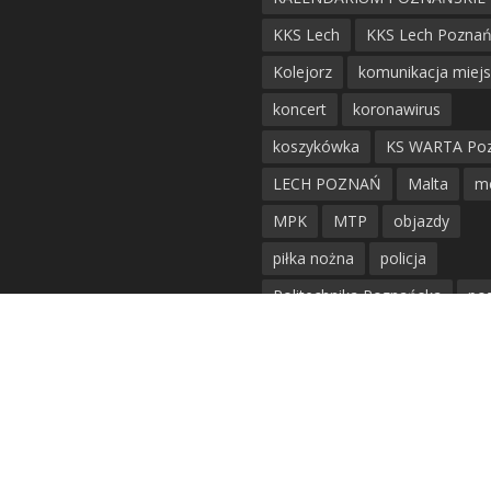
KKS Lech
KKS Lech Pozna
Kolejorz
komunikacja miej
koncert
koronawirus
koszykówka
KS WARTA Po
LECH POZNAŃ
Malta
m
MPK
MTP
objazdy
piłka nożna
policja
Politechnika Poznańska
po
remont
siatkówka
siatkówka kobiet
straż mie
Straż Pożarna
szkieły
tr
tramwaje
UAM
utrudnie
warta poznań
waterpolo