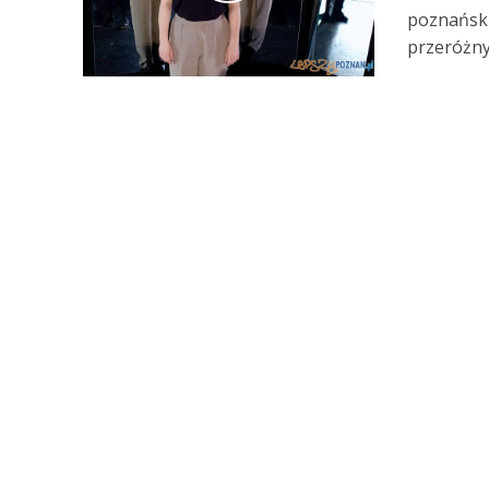
poznański
przeróżnyc