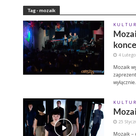
Tag - mozaik
K U L T U R
Mozai
konce
4 Lutego
Mozaik wy
zaprezento
wyłącznie..
K U L T U R
Moza
25 Stycz
Mozaik – 