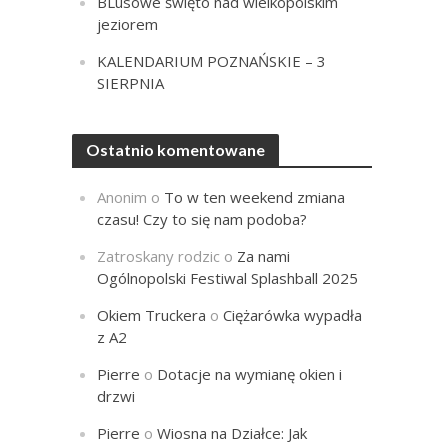
BLusowe święto nad wielkopolskim
jeziorem
KALENDARIUM POZNAŃSKIE – 3
SIERPNIA
Ostatnio komentowane
Anonim
o
To w ten weekend zmiana
czasu! Czy to się nam podoba?
Zatroskany rodzic
o
Za nami
Ogólnopolski Festiwal Splashball 2025
Okiem Truckera
o
Ciężarówka wypadła
z A2
Pierre
o
Dotacje na wymianę okien i
drzwi
Pierre
o
Wiosna na Działce: Jak