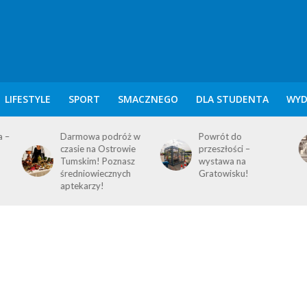
LIFESTYLE
SPORT
SMACZNEGO
DLA STUDENTA
WYD
w
Powrót do
KALENDARIUM
przeszłości –
POZNAŃSKIE – 9
wystawa na
SIERPNIA
Gratowisku!