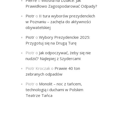
Pierre
o
Wiosna na Działce: Jak
Prawidłowo Zagospodarować Odpady?
Piotr
o
II tura wyborów prezydenckich
w Poznaniu – zachęta do aktywności
obywatelskiej
Piotr
o
Wybory Prezydenckie 2025:
Przygotuj się na Drugą Turę
Piotr
o
Jak odpoczywać, żeby się nie
nudzić? Najlepiej z Szydercami
Piotr Kroczak
o
Prawie 40 ton
zebranych odpadów
Piotr
o
Monolit – noc z tańcem,
technologią i duchami w Polskim
Teatrze Tańca