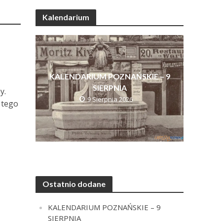
Kalendarium
KALENDARIUM POZNAŃSKIE – 9
SIERPNIA
y.
9 Sierpnia 2026
 tego
Ostatnio dodane
KALENDARIUM POZNAŃSKIE – 9
SIERPNIA