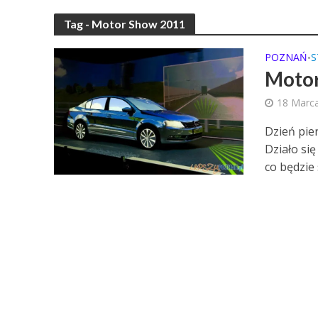
Tag - Motor Show 2011
POZNAŃ
S
•
Motor
18 Marc
Dzień pie
Działo si
co będzie s