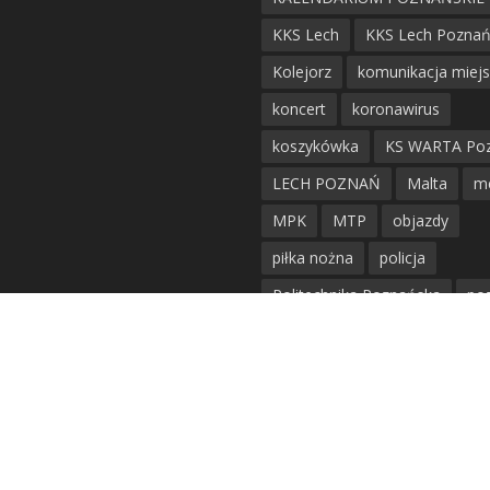
KKS Lech
KKS Lech Pozna
Kolejorz
komunikacja miej
koncert
koronawirus
koszykówka
KS WARTA Po
LECH POZNAŃ
Malta
m
MPK
MTP
objazdy
piłka nożna
policja
Politechnika Poznańska
po
remont
siatkówka
siatkówka kobiet
straż mie
Straż Pożarna
szkieły
tr
tramwaje
UAM
utrudnie
warta poznań
waterpolo