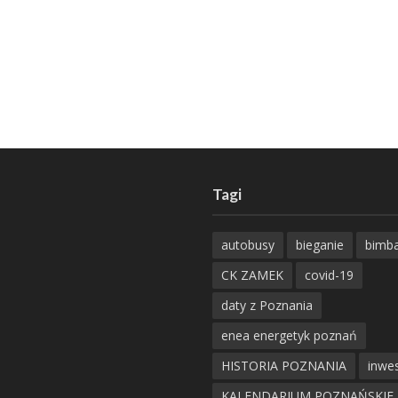
Tagi
autobusy
bieganie
bimb
CK ZAMEK
covid-19
daty z Poznania
enea energetyk poznań
HISTORIA POZNANIA
inwes
KALENDARIUM POZNAŃSKIE