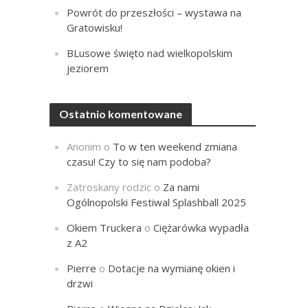
Powrót do przeszłości – wystawa na
Gratowisku!
BLusowe święto nad wielkopolskim
jeziorem
Ostatnio komentowane
Anonim
o
To w ten weekend zmiana
czasu! Czy to się nam podoba?
Zatroskany rodzic
o
Za nami
Ogólnopolski Festiwal Splashball 2025
Okiem Truckera
o
Ciężarówka wypadła
z A2
Pierre
o
Dotacje na wymianę okien i
drzwi