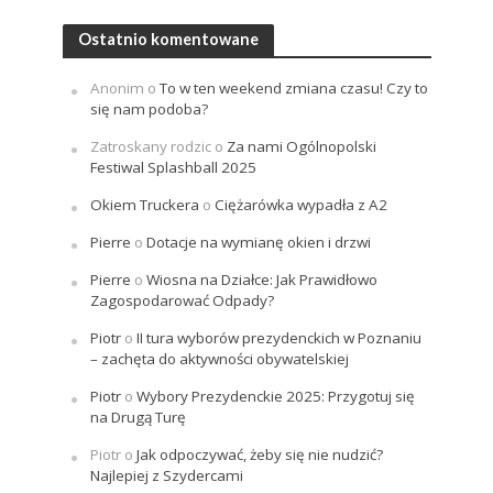
Ostatnio komentowane
Anonim
o
To w ten weekend zmiana czasu! Czy to
się nam podoba?
Zatroskany rodzic
o
Za nami Ogólnopolski
Festiwal Splashball 2025
Okiem Truckera
o
Ciężarówka wypadła z A2
Pierre
o
Dotacje na wymianę okien i drzwi
Pierre
o
Wiosna na Działce: Jak Prawidłowo
Zagospodarować Odpady?
Piotr
o
II tura wyborów prezydenckich w Poznaniu
– zachęta do aktywności obywatelskiej
Piotr
o
Wybory Prezydenckie 2025: Przygotuj się
na Drugą Turę
Piotr
o
Jak odpoczywać, żeby się nie nudzić?
Najlepiej z Szydercami