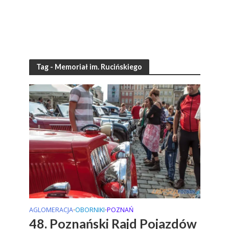
Tag - Memoriał im. Rucińskiego
AGLOMERACJA
OBORNIKI
POZNAŃ
•
•
48. Poznański Rajd Pojazdów