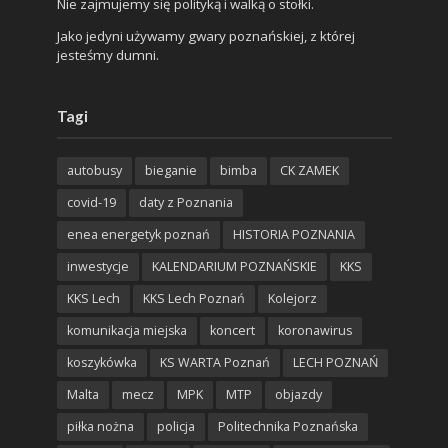
Nie zajmujemy się polityką i walką o stołki.
Jako jedyni używamy gwary poznańskiej, z której
jesteśmy dumni.
Tagi
autobusy
bieganie
bimba
CK ZAMEK
covid-19
daty z Poznania
enea energetyk poznań
HISTORIA POZNANIA
inwestycje
KALENDARIUM POZNAŃSKIE
KKS
KKS Lech
KKS Lech Poznań
Kolejorz
komunikacja miejska
koncert
koronawirus
koszykówka
KS WARTA Poznań
LECH POZNAŃ
Malta
mecz
MPK
MTP
objazdy
piłka nożna
policja
Politechnika Poznańska