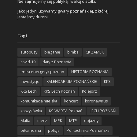
Nie zajmujemy się polityką i walką o stołki.
Jako jedyni używamy gwary poznańskiej, z której
jesteśmy dumni.
Tagi
autobusy
bieganie
bimba
CK ZAMEK
covid-19
daty z Poznania
enea energetyk poznań
HISTORIA POZNANIA
inwestycje
KALENDARIUM POZNAŃSKIE
KKS
KKS Lech
KKS Lech Poznań
Kolejorz
komunikacja miejska
koncert
koronawirus
koszykówka
KS WARTA Poznań
LECH POZNAŃ
Malta
mecz
MPK
MTP
objazdy
piłka nożna
policja
Politechnika Poznańska