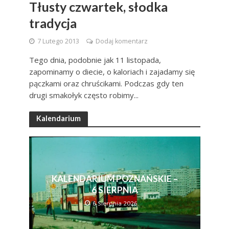
Tłusty czwartek, słodka
tradycja
7 Lutego 2013
Dodaj komentarz
Tego dnia, podobnie jak 11 listopada,
zapominamy o diecie, o kaloriach i zajadamy się
pączkami oraz chruścikami. Podczas gdy ten
drugi smakołyk często robimy...
Kalendarium
KALENDARIUM POZNAŃSKIE –
6 SIERPNIA
6 Sierpnia 2026