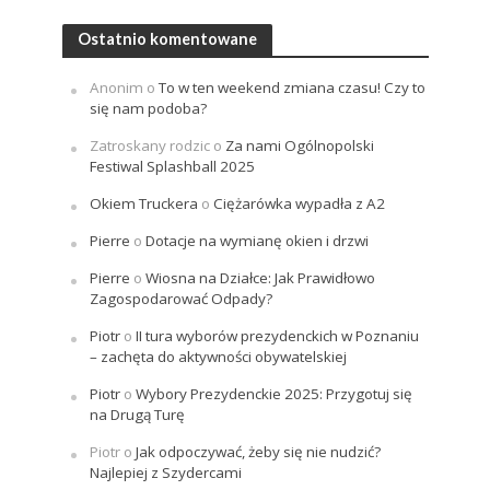
Ostatnio komentowane
Anonim
o
To w ten weekend zmiana czasu! Czy to
się nam podoba?
Zatroskany rodzic
o
Za nami Ogólnopolski
Festiwal Splashball 2025
Okiem Truckera
o
Ciężarówka wypadła z A2
Pierre
o
Dotacje na wymianę okien i drzwi
Pierre
o
Wiosna na Działce: Jak Prawidłowo
Zagospodarować Odpady?
Piotr
o
II tura wyborów prezydenckich w Poznaniu
– zachęta do aktywności obywatelskiej
Piotr
o
Wybory Prezydenckie 2025: Przygotuj się
na Drugą Turę
Piotr
o
Jak odpoczywać, żeby się nie nudzić?
Najlepiej z Szydercami